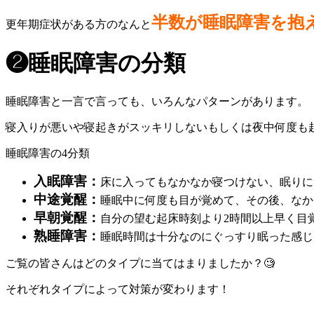
半数が睡眠障害を抱
更年期症状がある方のなんと
❷睡眠障害の分類
睡眠障害と一言で言っても、いろんなパターンがあります。
寝入りが悪いや寝起きがスッキリしないもしくは夜中何度も
睡眠障害の4分類
入眠障害：
床に入ってもなかなか寝つけない、眠りに
中途覚醒：
睡眠中に何度も目が覚めて、その後、なか
早朝覚醒：
自分の望む起床時刻より2時間以上早く目
熟睡障害：
睡眠時間は十分なのにぐっすり眠った感じ
ご覧の皆さんはどのタイプに当てはまりましたか？🧐
それぞれタイプによって対策が変わります！