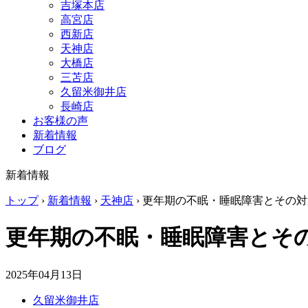
吉塚本店
高宮店
西新店
天神店
大橋店
三苫店
久留米御井店
長崎店
お客様の声
新着情報
ブログ
新着情報
トップ
›
新着情報
›
天神店
›
更年期の不眠・睡眠障害とその対
更年期の不眠・睡眠障害とそ
2025年04月13日
久留米御井店