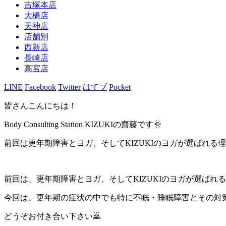
吉塚本店
大橋店
天神店
店舗別
西新店
長崎店
高宮店
LINE
Facebook
Twitter
はてブ
Pocket
皆さんこんにちは！
Body Consulting Station KIZUKIの齋藤です🌞
前回は更年期障害とヨガ、そしてKIZUKIのヨガが選ばれる
前回は、更年期障害とヨガ、そしてKIZUKIのヨガが選ばれ
今回は、更年期の症状の中でも特に不眠・睡眠障害とその対
どうぞお付き合い下さい🙇