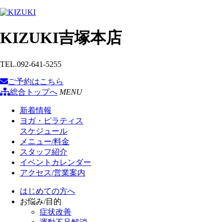
KIZUKI吉塚本店
TEL.
092-641-5255
ご予約
はこちら
総合トップへ
MENU
新着情報
ヨガ・ピラティス
スケジュール
メニュー/料金
スタッフ紹介
イベントカレンダー
アクセス/営業案内
はじめての方へ
お悩み/目的
症状改善