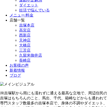
運動不足解消
ダイエット
妊活で悩んでいる
メニュー/料金
店舗一覧
吉塚本店
高宮店
西新店
天神店
大橋店
三苫店
久留米御井店
長崎店
お客様の声
新着情報
ブログ
JR吉塚駅から雨にも濡れずに通える最高な立地で、周辺住民
吉塚はもちろんのこと、馬出、千代、箱崎などからも通われて
専門スタッフ数最多の吉塚本店で、身体の不調やダイエット、