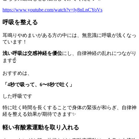
https://www.youtube.com/watch?v=ly8nLnCYoVs
呼吸を整える
耳鳴りやめまいがある方の中には、無意識に呼吸が浅くなっ
ています！
浅い呼吸は交感神経を優位
にし、自律神経の乱れにつながり
ます☝️
おすすめは、
「4秒で吸って、6〜8秒で吐く」
した呼吸です
特に吐く時間を長くすることで身体の緊張が和らぎ、自律神
経を整える効果が期待できます✨
軽い有酸素運動を取り入れる