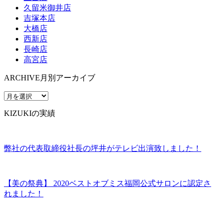
久留米御井店
吉塚本店
大橋店
西新店
長崎店
高宮店
ARCHIVE
月別アーカイブ
KIZUKIの実績
弊社の代表取締役社長の坪井がテレビ出演致しました！
【美の祭典】 2020ベストオブミス福岡公式サロンに認定さ
れました！