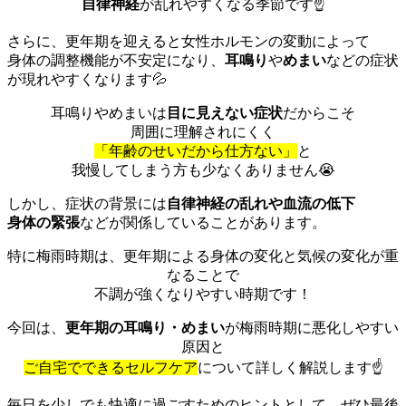
自律神経
が乱れやすくなる季節です☝️
さらに、更年期を迎えると女性ホルモンの変動によって
身体の調整機能が不安定になり、
耳鳴り
や
めまい
などの症状
が現れやすくなります💦
耳鳴りやめまいは
目に見えない症状
だからこそ
周囲に理解されにくく
「年齢のせいだから仕方ない」
と
我慢してしまう方も少なくありません😭
しかし、症状の背景には
自律神経の乱れや血流の低下
身体の緊張
などが関係していることがあります。
特に梅雨時期は、更年期による身体の変化と気候の変化が重
なることで
不調が強くなりやすい時期です！
今回は、
更年期の耳鳴り・めまい
が梅雨時期に悪化しやすい
原因と
ご自宅でできるセルフケア
について詳しく解説します☝️
毎日を少しでも快適に過ごすためのヒントとして、ぜひ最後