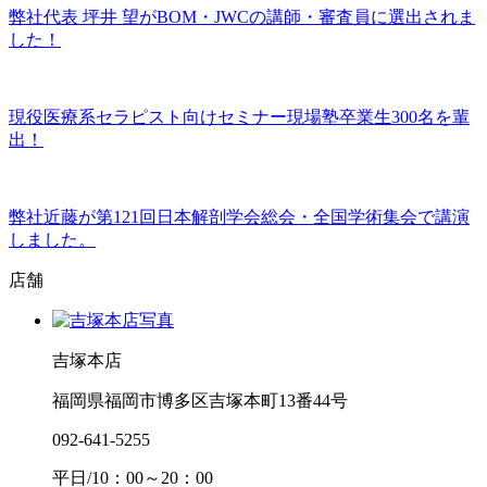
弊社代表 坪井 望がBOM・JWCの講師・審査員に選出されま
した！
現役医療系セラピスト向けセミナー現場塾卒業生300名を輩
出！
弊社近藤が第121回日本解剖学会総会・全国学術集会で講演
しました。
店舗
吉塚本店
福岡県福岡市博多区吉塚本町13番44号
092-641-5255
平日/10：00～20：00