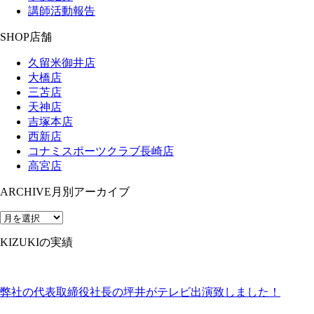
講師活動報告
SHOP
店舗
久留米御井店
大橋店
三苫店
天神店
吉塚本店
西新店
コナミスポーツクラブ長崎店
高宮店
ARCHIVE
月別アーカイブ
KIZUKIの実績
弊社の代表取締役社長の坪井がテレビ出演致しました！