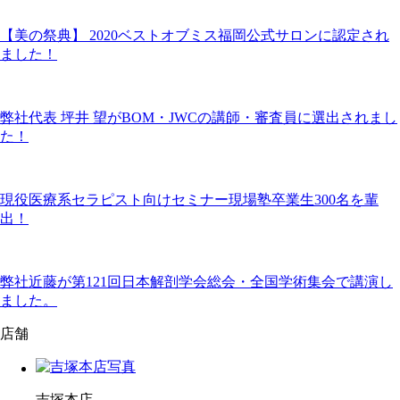
【美の祭典】 2020ベストオブミス福岡公式サロンに認定され
ました！
弊社代表 坪井 望がBOM・JWCの講師・審査員に選出されまし
た！
現役医療系セラピスト向けセミナー現場塾卒業生300名を輩
出！
弊社近藤が第121回日本解剖学会総会・全国学術集会で講演し
ました。
店舗
吉塚本店