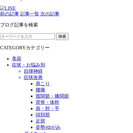
前の記事
記事一覧
次の記事
ブログ記事を検索
検索
CATEGORY
カテゴリー
美容
症状・お悩み別
自律神経
症状改善
肩こり
腰痛
股関節・膝関節
背骨・体幹
肩・肘・手
頭頚部
足部
姿勢/ゆがみ