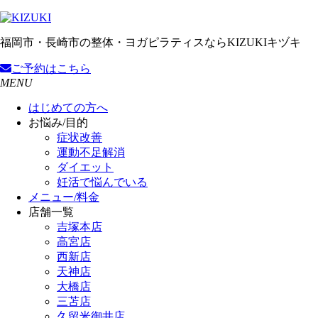
福岡市・長崎市の整体・ヨガピラティスならKIZUKIキヅキ
ご予約
はこちら
MENU
はじめての方へ
お悩み/目的
症状改善
運動不足解消
ダイエット
妊活で悩んでいる
メニュー/料金
店舗一覧
吉塚本店
高宮店
西新店
天神店
大橋店
三苫店
久留米御井店