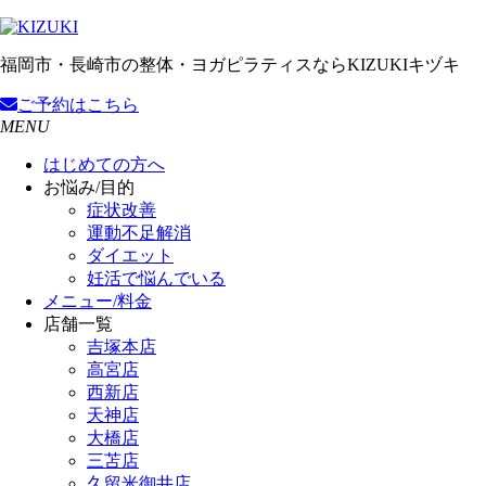
福岡市・長崎市の整体・ヨガピラティスならKIZUKIキヅキ
ご予約
はこちら
MENU
はじめての方へ
お悩み/目的
症状改善
運動不足解消
ダイエット
妊活で悩んでいる
メニュー/料金
店舗一覧
吉塚本店
高宮店
西新店
天神店
大橋店
三苫店
久留米御井店