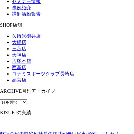
セミナー情報
事例紹介
講師活動報告
SHOP
店舗
久留米御井店
大橋店
三苫店
天神店
吉塚本店
西新店
コナミスポーツクラブ長崎店
高宮店
ARCHIVE
月別アーカイブ
KIZUKIの実績
弊社の代表取締役社長の坪井がテレビ出演致しました！