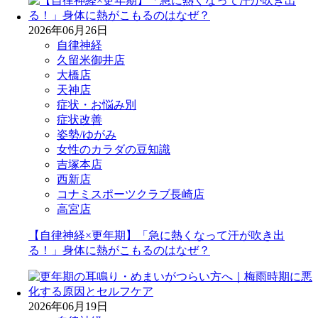
2026年06月26日
自律神経
久留米御井店
大橋店
天神店
症状・お悩み別
症状改善
姿勢/ゆがみ
女性のカラダの豆知識
吉塚本店
西新店
コナミスポーツクラブ長崎店
高宮店
【自律神経×更年期】「急に熱くなって汗が吹き出
る！」身体に熱がこもるのはなぜ？
2026年06月19日