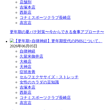
店舗別
吉塚本店
西新店
コナミスポーツクラブ長崎店
高宮店
更年期の夏バテ対策〜今からできる食事アプローチ〜
2026年06月05日
自律神経
久留米御井店
大橋店
天神店
症状改善
セルフエクササイズ・ストレッチ
女性のカラダの豆知識
吉塚本店
西新店
コナミスポーツクラブ長崎店
高宮店