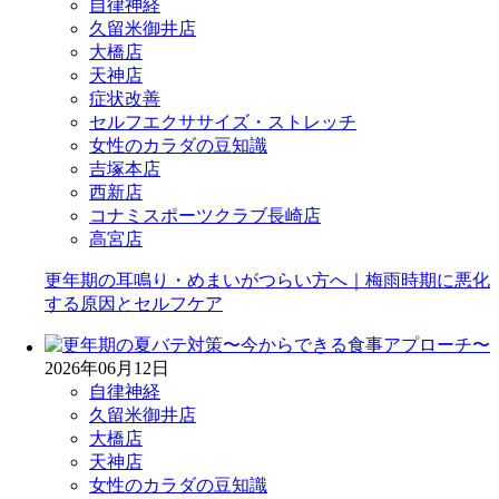
自律神経
久留米御井店
大橋店
天神店
症状改善
セルフエクササイズ・ストレッチ
女性のカラダの豆知識
吉塚本店
西新店
コナミスポーツクラブ長崎店
高宮店
更年期の耳鳴り・めまいがつらい方へ｜梅雨時期に悪化
する原因とセルフケア
2026年06月12日
自律神経
久留米御井店
大橋店
天神店
女性のカラダの豆知識