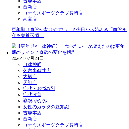
吉塚本店
西新店
コナミスポーツクラブ長崎店
高宮店
更年期は血管が老けやすい！？今日から始める「血管を
守る栄養習慣」
2026年07月24日
自律神経
久留米御井店
大橋店
天神店
症状・お悩み別
症状改善
姿勢/ゆがみ
女性のカラダの豆知識
吉塚本店
西新店
コナミスポーツクラブ長崎店