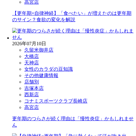
高宮店
【更年期×自律神経】「食べたい」が増えたのは更年期
のサイン？食欲の変化を解説
2026年07月10日
久留米御井店
大橋店
天神店
女性のカラダの豆知識
その他健康情報
店舗別
吉塚本店
西新店
コナミスポーツクラブ長崎店
高宮店
更年期のつらさが続く理由は「慢性炎症」かもしれませ
ん