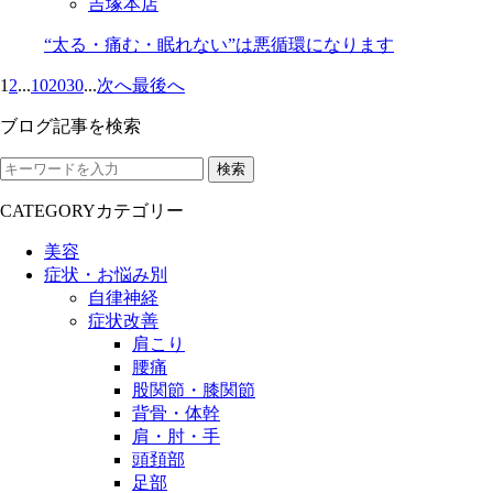
吉塚本店
“太る・痛む・眠れない”は悪循環になります
1
2
...
10
20
30
...
次へ
最後へ
ブログ記事を検索
検索
CATEGORY
カテゴリー
美容
症状・お悩み別
自律神経
症状改善
肩こり
腰痛
股関節・膝関節
背骨・体幹
肩・肘・手
頭頚部
足部