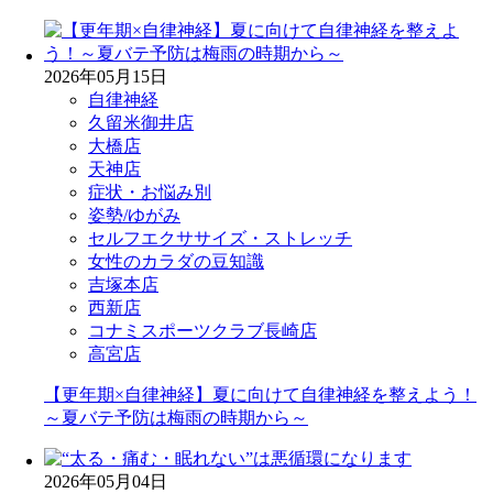
2026年05月15日
自律神経
久留米御井店
大橋店
天神店
症状・お悩み別
姿勢/ゆがみ
セルフエクササイズ・ストレッチ
女性のカラダの豆知識
吉塚本店
西新店
コナミスポーツクラブ長崎店
高宮店
【更年期×自律神経】夏に向けて自律神経を整えよう！
～夏バテ予防は梅雨の時期から～
2026年05月04日