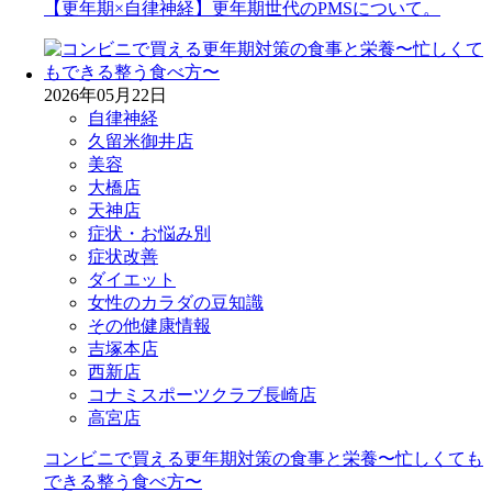
【更年期×自律神経】更年期世代のPMSについて。
2026年05月22日
自律神経
久留米御井店
美容
大橋店
天神店
症状・お悩み別
症状改善
ダイエット
女性のカラダの豆知識
その他健康情報
吉塚本店
西新店
コナミスポーツクラブ長崎店
高宮店
コンビニで買える更年期対策の食事と栄養〜忙しくても
できる整う食べ方〜