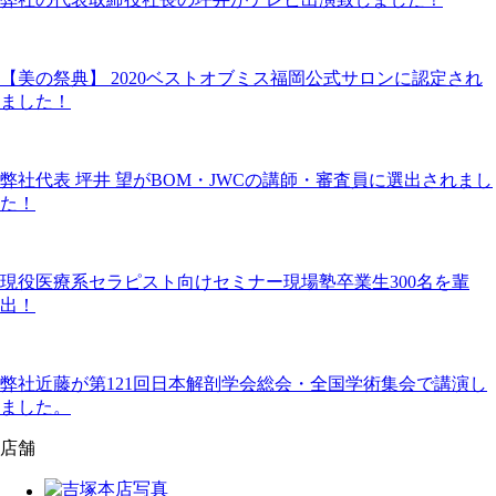
【美の祭典】 2020ベストオブミス福岡公式サロンに認定され
ました！
弊社代表 坪井 望がBOM・JWCの講師・審査員に選出されまし
た！
現役医療系セラピスト向けセミナー現場塾卒業生300名を輩
出！
弊社近藤が第121回日本解剖学会総会・全国学術集会で講演し
ました。
店舗