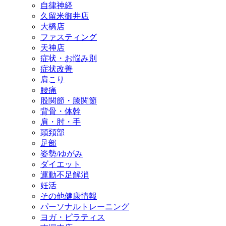
自律神経
久留米御井店
大橋店
ファスティング
天神店
症状・お悩み別
症状改善
肩こり
腰痛
股関節・膝関節
背骨・体幹
肩・肘・手
頭頚部
足部
姿勢/ゆがみ
ダイエット
運動不足解消
妊活
その他健康情報
パーソナルトレーニング
ヨガ・ピラティス