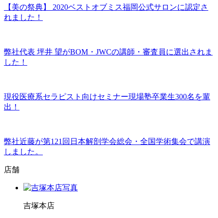
【美の祭典】 2020ベストオブミス福岡公式サロンに認定さ
れました！
弊社代表 坪井 望がBOM・JWCの講師・審査員に選出されま
した！
現役医療系セラピスト向けセミナー現場塾卒業生300名を輩
出！
弊社近藤が第121回日本解剖学会総会・全国学術集会で講演
しました。
店舗
吉塚本店