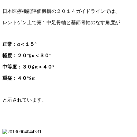
日本医療機能評価機構の２０１４ガイドラインでは、
レントゲン上で第１中足骨軸と基節骨軸のなす角度が
正常：α＜１５°
軽度：２０°≦α＜３０°
中等度：３０≦α＜４０°
重症：４０°≦α
と示されています。