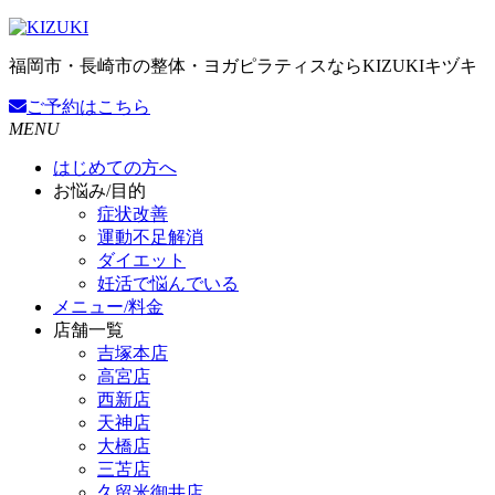
福岡市・長崎市の整体・ヨガピラティスならKIZUKIキヅキ
ご予約
はこちら
MENU
はじめての方へ
お悩み/目的
症状改善
運動不足解消
ダイエット
妊活で悩んでいる
メニュー/料金
店舗一覧
吉塚本店
高宮店
西新店
天神店
大橋店
三苫店
久留米御井店