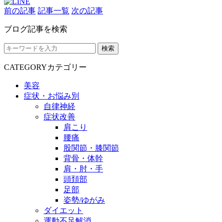
前の記事
記事一覧
次の記事
ブログ記事を検索
検索
CATEGORY
カテゴリー
美容
症状・お悩み別
自律神経
症状改善
肩こり
腰痛
股関節・膝関節
背骨・体幹
肩・肘・手
頭頚部
足部
姿勢/ゆがみ
ダイエット
運動不足解消