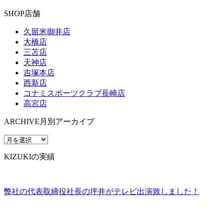
SHOP
店舗
久留米御井店
大橋店
三苫店
天神店
吉塚本店
西新店
コナミスポーツクラブ長崎店
高宮店
ARCHIVE
月別アーカイブ
KIZUKIの実績
弊社の代表取締役社長の坪井がテレビ出演致しました！