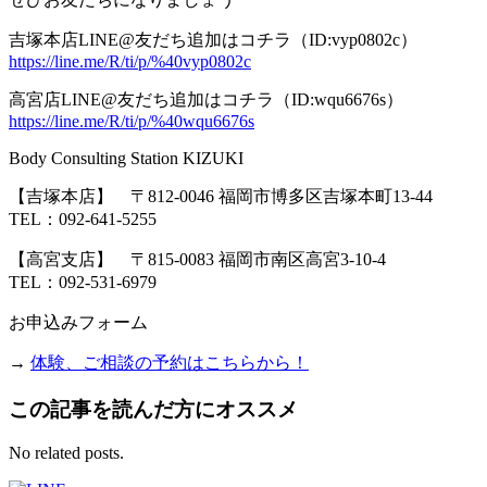
吉塚本店LINE@友だち追加はコチラ（ID:vyp0802c）
https://line.me/R/ti/p/%40vyp0802c
高宮店LINE@友だち追加はコチラ（ID:wqu6676s）
https://line.me/R/ti/p/%40wqu6676s
Body Consulting Station KIZUKI
【吉塚本店】 〒
812-0046
福岡市博多区吉塚本町
13-44
TEL
：
092-641-5255
【高宮支店】 〒
815-0083
福岡市南区高宮
3-10-4
TEL
：
092-531-6979
お申込みフォーム
→
体験、ご相談の予約はこちらから！
この記事を読んだ方にオススメ
No related posts.