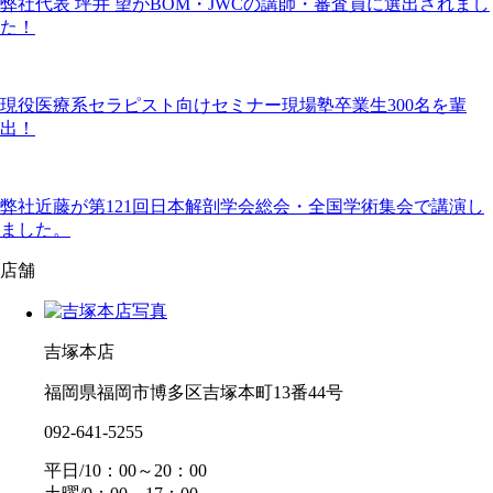
弊社代表 坪井 望がBOM・JWCの講師・審査員に選出されまし
た！
現役医療系セラピスト向けセミナー現場塾卒業生300名を輩
出！
弊社近藤が第121回日本解剖学会総会・全国学術集会で講演し
ました。
店舗
吉塚本店
福岡県福岡市博多区吉塚本町13番44号
092-641-5255
平日/10：00～20：00