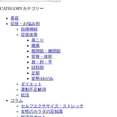
CATEGORY
カテゴリー
美容
症状・お悩み別
自律神経
症状改善
肩こり
腰痛
股関節・膝関節
背骨・体幹
肩・肘・手
頭頚部
足部
姿勢/ゆがみ
ダイエット
運動不足解消
妊活
コラム
セルフエクササイズ・ストレッチ
女性のカラダの豆知識
妊活サポート