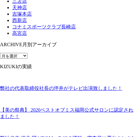
三苫店
天神店
吉塚本店
西新店
コナミスポーツクラブ長崎店
高宮店
ARCHIVE
月別アーカイブ
KIZUKIの実績
弊社の代表取締役社長の坪井がテレビ出演致しました！
【美の祭典】 2020ベストオブミス福岡公式サロンに認定され
ました！