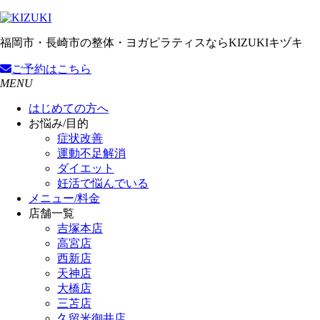
福岡市・長崎市の整体・ヨガピラティスならKIZUKIキヅキ
ご予約
はこちら
MENU
はじめての方へ
お悩み/目的
症状改善
運動不足解消
ダイエット
妊活で悩んでいる
メニュー/料金
店舗一覧
吉塚本店
高宮店
西新店
天神店
大橋店
三苫店
久留米御井店