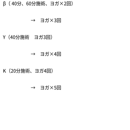
β
（
40
分、
60
分施術、ヨガ
×2
回）
→ ヨガ
×3
回
Y
（
40
分施術 ヨガ
3
回）
→ ヨガ
×4
回
K
（
20
分施術、ヨガ
4
回）
→ ヨガ
×5
回