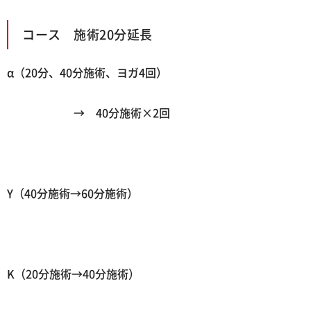
コース 施術20分延長
α
（
20
分、
40
分施術、ヨガ
4
回）
→
40
分施術
×2
回
Y
（
40
分施術→60分施術）
K
（
20
分施術→40分施術
）