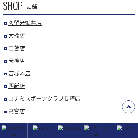
SHOP
店舗
久留米御井店
大橋店
三苫店
天神店
吉塚本店
西新店
コナミスポーツクラブ長崎店
高宮店
ARCHIVE
月別アーカイブ