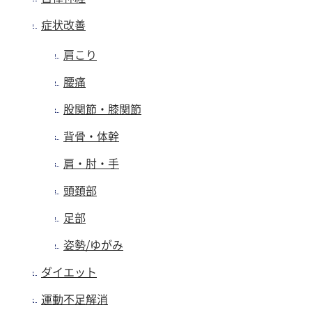
症状改善
肩こり
腰痛
股関節・膝関節
背骨・体幹
肩・肘・手
頭頚部
足部
姿勢/ゆがみ
ダイエット
運動不足解消