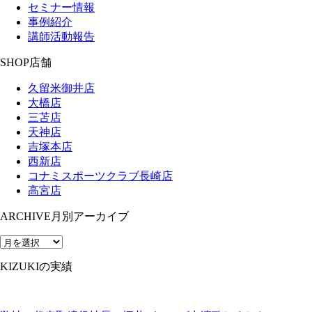
セミナー情報
事例紹介
講師活動報告
SHOP
店舗
久留米御井店
大橋店
三苫店
天神店
吉塚本店
西新店
コナミスポーツクラブ長崎店
高宮店
ARCHIVE
月別アーカイブ
KIZUKIの実績