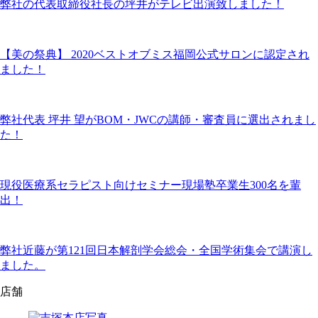
弊社の代表取締役社長の坪井がテレビ出演致しました！
【美の祭典】 2020ベストオブミス福岡公式サロンに認定され
ました！
弊社代表 坪井 望がBOM・JWCの講師・審査員に選出されまし
た！
現役医療系セラピスト向けセミナー現場塾卒業生300名を輩
出！
弊社近藤が第121回日本解剖学会総会・全国学術集会で講演し
ました。
店舗