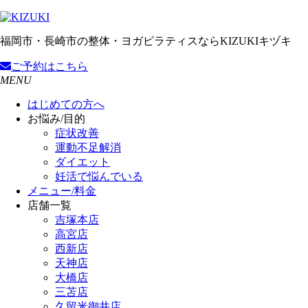
福岡市・長崎市の整体・ヨガピラティスならKIZUKIキヅキ
ご予約
はこちら
MENU
はじめての方へ
お悩み/目的
症状改善
運動不足解消
ダイエット
妊活で悩んでいる
メニュー/料金
店舗一覧
吉塚本店
高宮店
西新店
天神店
大橋店
三苫店
久留米御井店