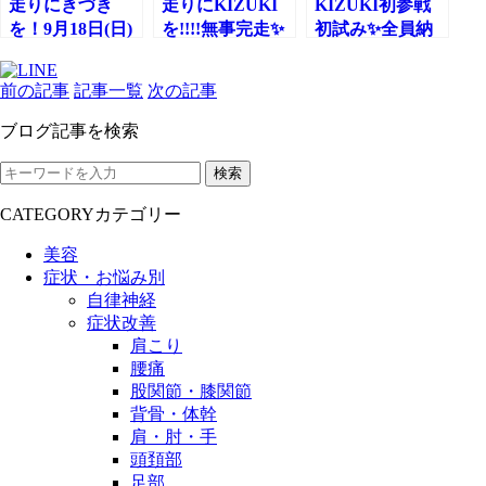
走りにきづき
走りにKIZUKI
KIZUKI初参戦
を！9月18日(日)
を!!!!無事完走✨
初試み✨全員納
得のご褒美
付・・・♡
前の記事
記事一覧
次の記事
ブログ記事を検索
検索
CATEGORY
カテゴリー
美容
症状・お悩み別
自律神経
症状改善
肩こり
腰痛
股関節・膝関節
背骨・体幹
肩・肘・手
頭頚部
足部