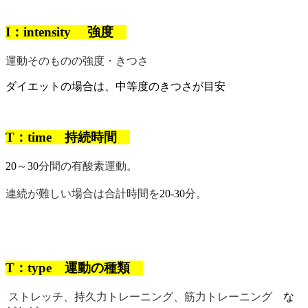
I
：
intensity
強度
運動そのものの強度・きつさ
ダイエットの場合は、中等度のきつさが目安
T
：
time
持続時間
～
分間の有酸素運動。
20
30
連続が難しい場合は合計時間を
分。
20-30
T
：
type
運動の種類
ストレッチ、持久力トレーニング、筋力トレーニング
な