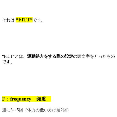
“
FITT”
それは
です。
“
FITT”
とは、
運動処方をする際の設定
の頭文字をとったもの
です。
F
：
frequency
頻度
週に
～
回（体力の低い方は週
回）
3
5
2