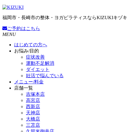
福岡市・長崎市の整体・ヨガピラティスならKIZUKIキヅキ
ご予約
はこちら
MENU
はじめての方へ
お悩み/目的
症状改善
運動不足解消
ダイエット
妊活で悩んでいる
メニュー/料金
店舗一覧
吉塚本店
高宮店
西新店
天神店
大橋店
三苫店
久留米御井店