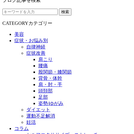
ブログ記事を検索
検索
CATEGORY
カテゴリー
美容
症状・お悩み別
自律神経
症状改善
肩こり
腰痛
股関節・膝関節
背骨・体幹
肩・肘・手
頭頚部
足部
姿勢/ゆがみ
ダイエット
運動不足解消
妊活
コラム