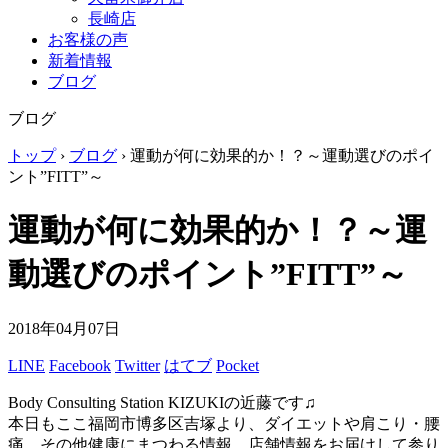
長崎店
お客様の声
新着情報
ブログ
ブログ
トップ
›
ブログ
›
運動が何に効果的か！？～運動選びのポイ
ント”FITT”～
運動が何に効果的か！？～運
動選びのポイント”FITT”～
2018年04月07日
LINE
Facebook
Twitter
はてブ
Pocket
Body Consulting Station KIZUKIの近藤です♫
本日もここ福岡市博多区吉塚より、ダイエットや肩こり・腰
痛、その他健康にまつわる情報、店舗情報をお届けして参り