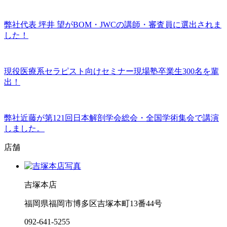
弊社代表 坪井 望がBOM・JWCの講師・審査員に選出されま
した！
現役医療系セラピスト向けセミナー現場塾卒業生300名を輩
出！
弊社近藤が第121回日本解剖学会総会・全国学術集会で講演
しました。
店舗
吉塚本店
福岡県福岡市博多区吉塚本町13番44号
092-641-5255