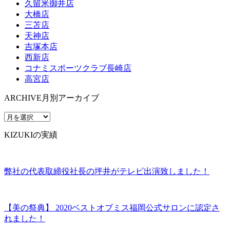
久留米御井店
大橋店
三苫店
天神店
吉塚本店
西新店
コナミスポーツクラブ長崎店
高宮店
ARCHIVE
月別アーカイブ
KIZUKIの実績
弊社の代表取締役社長の坪井がテレビ出演致しました！
【美の祭典】 2020ベストオブミス福岡公式サロンに認定さ
れました！