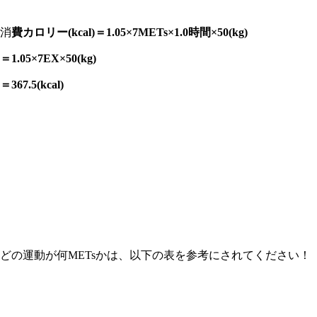
消
費カロリー
(kcal)
＝
1.05×7METs×1.0
時間
×50(kg)
＝
1.05×7EX×50(kg)
＝
367.5(kcal)
どの運動が何METsかは、以下の表を参考にされてください！