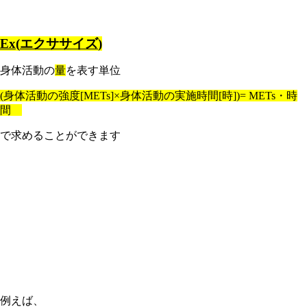
Ex(
エクササイズ
)
身体活動の
量
を表す単位
(
身体活動の強度
[METs]×
身体活動の実施時間
[
時
])= METs
・時
間
で求めることができます
例えば、