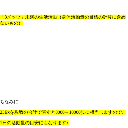
「
3
メッツ」未満の生活活動（身体活動量の目標の計算に含め
ないもの）
ちなみに
23Ex
を歩数の合計で表すと
8000
～
10000
歩に相当しますので、
1
日の活動量の目安にもなります
♪