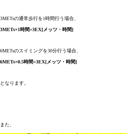
3METs
の通常歩行を
1
時間行う場合、
3METs×1
時間
=3EX[
メッツ・時間
]
6METs
のスイミングを
30
分行う場合、
6METs×0.5
時間
=3EX[
メッツ・時間
]
となります。
また、