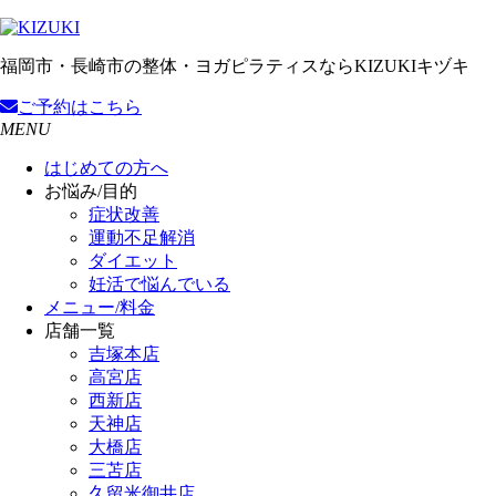
福岡市・長崎市の整体・ヨガピラティスならKIZUKIキヅキ
ご予約
はこちら
MENU
はじめての方へ
お悩み/目的
症状改善
運動不足解消
ダイエット
妊活で悩んでいる
メニュー/料金
店舗一覧
吉塚本店
高宮店
西新店
天神店
大橋店
三苫店
久留米御井店