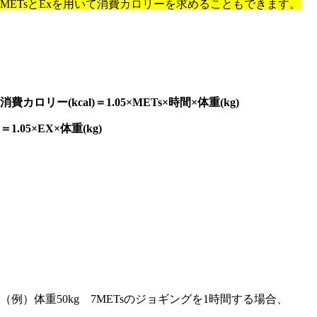
METs
と
Ex
を用いて消費カロリーを求めることもできます。
消費カロリー
(kcal)
＝
1.05×METs×
時間
×
体重
(kg)
＝
1.05×EX×
体重
(kg)
（例）体重
50kg
7METs
のジョギングを
1
時間する場合、