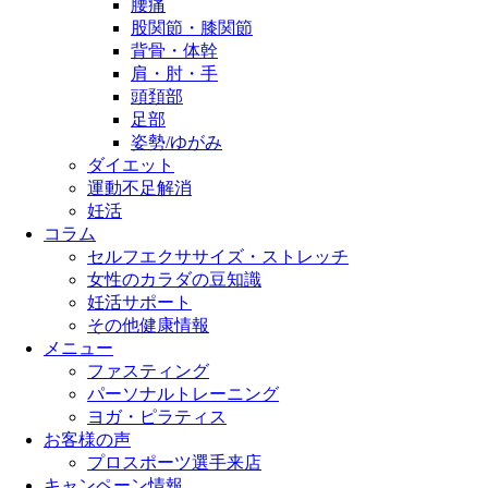
腰痛
股関節・膝関節
背骨・体幹
肩・肘・手
頭頚部
足部
姿勢/ゆがみ
ダイエット
運動不足解消
妊活
コラム
セルフエクササイズ・ストレッチ
女性のカラダの豆知識
妊活サポート
その他健康情報
メニュー
ファスティング
パーソナルトレーニング
ヨガ・ピラティス
お客様の声
プロスポーツ選手来店
キャンペーン情報