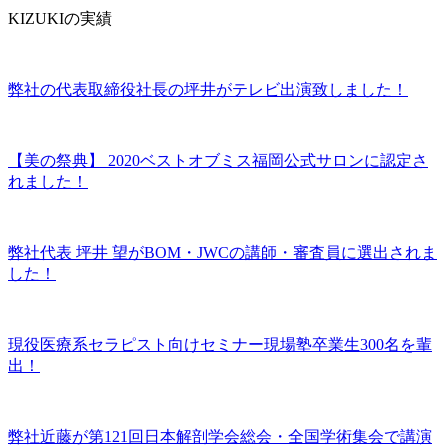
KIZUKIの実績
弊社の代表取締役社長の坪井がテレビ出演致しました！
【美の祭典】 2020ベストオブミス福岡公式サロンに認定さ
れました！
弊社代表 坪井 望がBOM・JWCの講師・審査員に選出されま
した！
現役医療系セラピスト向けセミナー現場塾卒業生300名を輩
出！
弊社近藤が第121回日本解剖学会総会・全国学術集会で講演