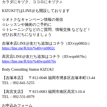
カラダにキヅク、ココロにキヅク♫
KIZUKIではLINE@も開設しております
☆オトクなキャンペーン情報の発信
☆レッスンや施術のご予約に
☆トレーニングなどのご質問、情報交換 などなど！
ぜひお友だちになりましょう
吉塚本店LINE@友だち追加はコチラ（ID:vyp0802c）
https://line.me/R/ti/p/%40vyp0802c
高宮店LINE@友だち追加はコチラ（ID:wqu6676s）
https://line.me/R/ti/p/%40wqu6676s
Body Consulting Station KIZUKI
【吉塚本店】 〒
812-0046
福岡市博多区吉塚本町
13-44
TEL
：
092-641-5255
【高宮支店】 〒
815-0083
福岡市南区高宮
3-10-4
TEL
：
092-531-6979
お申込みフォーム