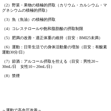
（
2
）野菜・果物の積極的摂取（カリウム・カルシウム・マ
グネシウムの積極的摂取）
（
3
）魚（魚油）の積極的摂取
（
4
）コレステロールや飽和脂肪酸の摂取制限
（
5
）肥満の改善・適正体重の維持（目安：
BMI25
未満）
（
6
）運動：日常生活での身体活動量の増加（目安：有酸素
運動
30
分
/
日）
（
7
）節酒：アルコール摂取を控える（目安：男性
20
～
30mL/
日 女性
10
～
20mL/
日）
（
8
）禁煙
～運動で高血圧改善～