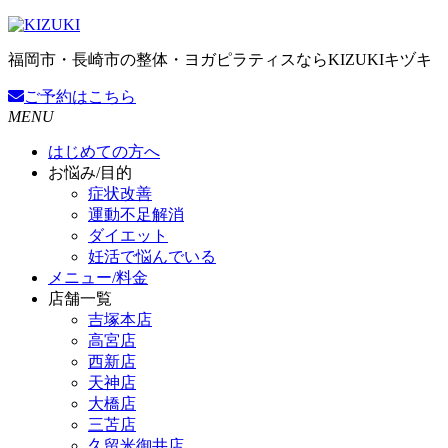
福岡市・長崎市の整体・ヨガピラティスならKIZUKIキヅキ
ご予約
はこちら
MENU
はじめての方へ
お悩み/目的
症状改善
運動不足解消
ダイエット
妊活で悩んでいる
メニュー/料金
店舗一覧
吉塚本店
高宮店
西新店
天神店
大橋店
三苫店
久留米御井店