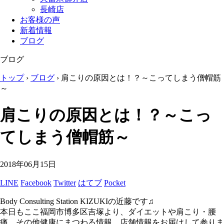
長崎店
お客様の声
新着情報
ブログ
ブログ
トップ
›
ブログ
›
肩こりの原因とは！？～こってしまう僧帽筋
～
肩こりの原因とは！？～こっ
てしまう僧帽筋～
2018年06月15日
LINE
Facebook
Twitter
はてブ
Pocket
Body Consulting Station KIZUKIの近藤です♫
本日もここ福岡市博多区吉塚より、ダイエットや肩こり・腰
痛、その他健康にまつわる情報、店舗情報をお届けして参りま