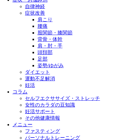
自律神経
症状改善
肩こり
腰痛
股関節・膝関節
背骨・体幹
肩・肘・手
頭頚部
足部
姿勢/ゆがみ
ダイエット
運動不足解消
妊活
コラム
セルフエクササイズ・ストレッチ
女性のカラダの豆知識
妊活サポート
その他健康情報
メニュー
ファスティング
パーソナルトレーニング