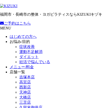
福岡市・長崎市の整体・ヨガピラティスならKIZUKIキヅキ
ご予約
はこちら
MENU
はじめての方へ
お悩み/目的
症状改善
運動不足解消
ダイエット
妊活で悩んでいる
メニュー/料金
店舗一覧
吉塚本店
高宮店
西新店
天神店
大橋店
三苫店
久留米御井店