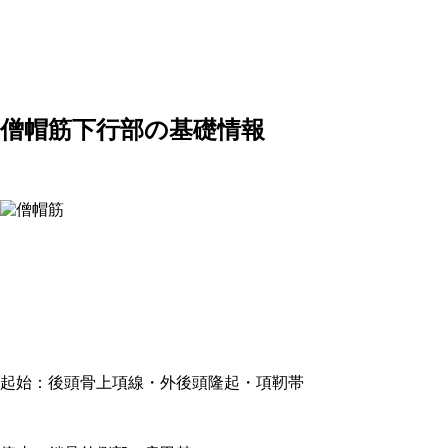
僧帽筋下行部の基礎情報
起始：後頭骨上項線・外後頭隆起・項靭帯