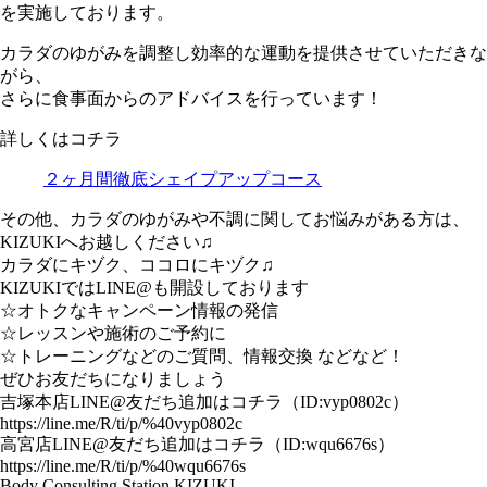
を実施しております。
カラダのゆがみを調整し効率的な運動を提供させていただきな
がら、
さらに食事面からのアドバイスを行っています！
詳しくはコチラ
２ヶ月間徹底シェイプアップコース
その他、カラダのゆがみや不調に関してお悩みがある方は、
KIZUKIへお越しください♫
カラダにキヅク、ココロにキヅク♫
KIZUKIではLINE@も開設しております
☆オトクなキャンペーン情報の発信
☆レッスンや施術のご予約に
☆トレーニングなどのご質問、情報交換 などなど！
ぜひお友だちになりましょう
吉塚本店LINE@友だち追加はコチラ（ID:vyp0802c）
https://line.me/R/ti/p/%40vyp0802c
高宮店LINE@友だち追加はコチラ（ID:wqu6676s）
https://line.me/R/ti/p/%40wqu6676s
Body Consulting Station KIZUKI