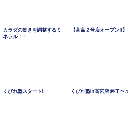
カラダの働きを調整するミ
【高宮２号店オープン!!】
ネラル！！
くびれ塾スタート‼️
くびれ塾in高宮店 終了〜♬