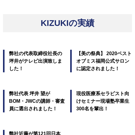
KIZUKIの実績
弊社の代表取締役社長の
【美の祭典】 2020ベスト
坪井がテレビ出演致しま
オブミス福岡公式サロン
した！
に認定されました！
弊社代表 坪井 望が
現役医療系セラピスト向
BOM・JWCの講師・審査
けセミナー現場塾卒業生
員に選出されました！
300名を輩出！
弊社近藤が第121回日本