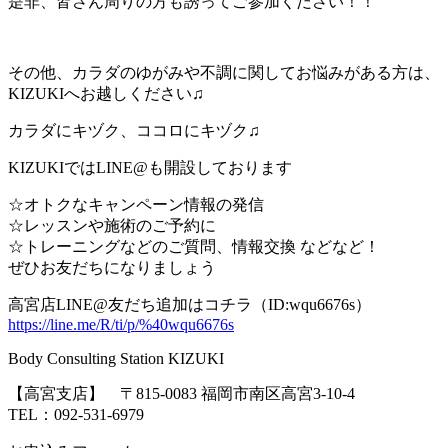
是非、皆さん周りの方も誘ってご参加ください！！
その他、カラダのゆがみや不調に関してお悩みがある方は、
KIZUKIへお越しください♫
カラダにキヅク、ココロにキヅク♫
KIZUKIではLINE@も開設しております
☆オトクなキャンペーン情報の発信
☆レッスンや施術のご予約に
☆トレーニングなどのご質問、情報交換 などなど！
ぜひお友だちになりましょう
高宮店LINE@友だち追加はコチラ（ID:wqu6676s）
https://line.me/R/ti/p/%40wqu6676s
Body Consulting Station KIZUKI
【高宮支店】 〒
815-0083
福岡市南区高宮
3-10-4
TEL
：
092-531-6979