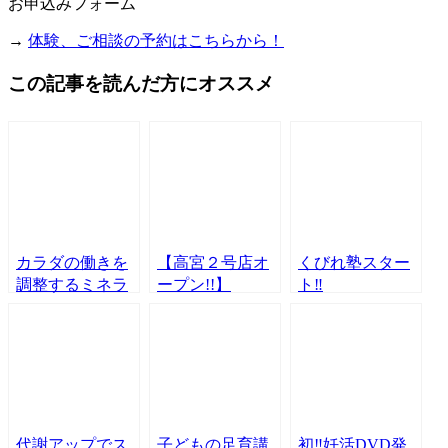
お申込みフォーム
→
体験、ご相談の予約はこちらから！
この記事を読んだ方にオススメ
カラダの働きを
【高宮２号店オ
くびれ塾スター
調整するミネラ
ープン!!】
ト‼️
ル！！
代謝アップでス
子どもの足育講
初‼︎妊活DVD発