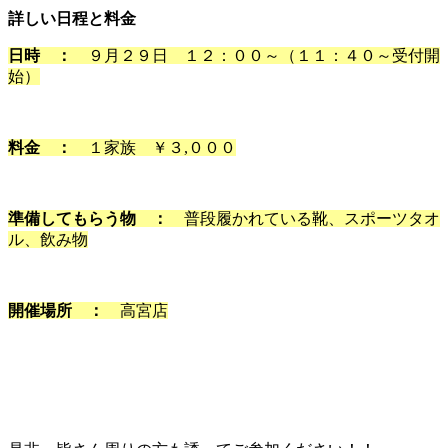
詳しい日程と料金
日時 ：
９月２９日 １２：００～（１１：４０～受付開
始）
料金 ：
１家族 ￥３,０００
準備してもらう物 ：
普段履かれている靴、スポーツタオ
ル、飲み物
開催場所 ：
高宮店