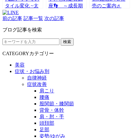
タイル変化 ~太
座👣 ～成長期
売のご案内♬
らない冷えない
に必要な足の関
前の記事
記事一覧
次の記事
カラダへ~
わり～
ブログ記事を検索
検索
CATEGORY
カテゴリー
美容
症状・お悩み別
自律神経
症状改善
肩こり
腰痛
股関節・膝関節
背骨・体幹
肩・肘・手
頭頚部
足部
姿勢/ゆがみ