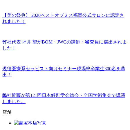
【美の祭典】 2020ベストオブミス福岡公式サロンに認定さ
れました！
弊社代表 坪井 望がBOM・JWCの講師・審査員に選出されま
した！
現役医療系セラピスト向けセミナー現場塾卒業生300名を輩
出！
弊社近藤が第121回日本解剖学会総会・全国学術集会で講演
しました。
店舗