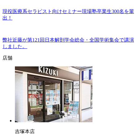
現役医療系セラピスト向けセミナー現場塾卒業生300名を輩
出！
弊社近藤が第121回日本解剖学会総会・全国学術集会で講演
しました。
店舗
吉塚本店