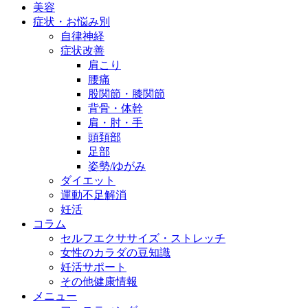
美容
症状・お悩み別
自律神経
症状改善
肩こり
腰痛
股関節・膝関節
背骨・体幹
肩・肘・手
頭頚部
足部
姿勢/ゆがみ
ダイエット
運動不足解消
妊活
コラム
セルフエクササイズ・ストレッチ
女性のカラダの豆知識
妊活サポート
その他健康情報
メニュー