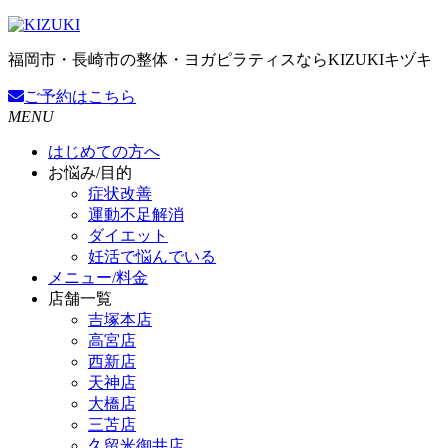
福岡市・長崎市の整体・ヨガピラティスならKIZUKIキヅキ
ご予約
はこちら
MENU
はじめての方へ
お悩み/目的
症状改善
運動不足解消
ダイエット
妊活で悩んでいる
メニュー/料金
店舗一覧
吉塚本店
高宮店
西新店
天神店
大橋店
三苫店
久留米御井店