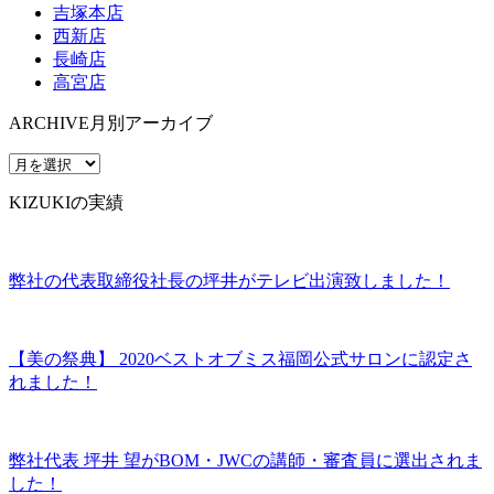
吉塚本店
西新店
長崎店
高宮店
ARCHIVE
月別アーカイブ
KIZUKIの実績
弊社の代表取締役社長の坪井がテレビ出演致しました！
【美の祭典】 2020ベストオブミス福岡公式サロンに認定さ
れました！
弊社代表 坪井 望がBOM・JWCの講師・審査員に選出されま
した！