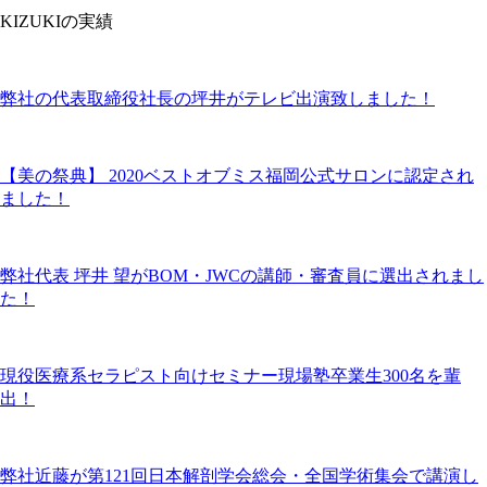
KIZUKIの実績
弊社の代表取締役社長の坪井がテレビ出演致しました！
【美の祭典】 2020ベストオブミス福岡公式サロンに認定され
ました！
弊社代表 坪井 望がBOM・JWCの講師・審査員に選出されまし
た！
現役医療系セラピスト向けセミナー現場塾卒業生300名を輩
出！
弊社近藤が第121回日本解剖学会総会・全国学術集会で講演し