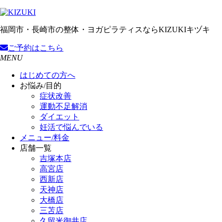
福岡市・長崎市の整体・ヨガピラティスならKIZUKIキヅキ
ご予約
はこちら
MENU
はじめての方へ
お悩み/目的
症状改善
運動不足解消
ダイエット
妊活で悩んでいる
メニュー/料金
店舗一覧
吉塚本店
高宮店
西新店
天神店
大橋店
三苫店
久留米御井店