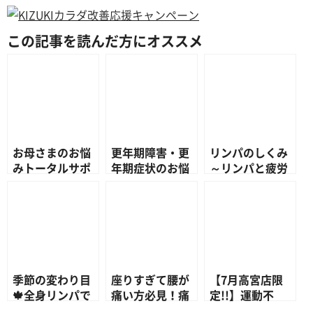
この記事を読んだ方にオススメ
お母さまのお悩
更年期障害・更
リンパのしくみ
みトータルサポ
年期症状のお悩
～リンパと疲労
ート‼
み 必要な栄養
の関係性～
素とサプリメン
ト～ビタミンB
群～
季節の変わり目
座りすぎて腰が
【7月高宮店限
🍁全身リンパで
痛い方必見！痛
定!!】運動不
疲れを解消❗❗
みを出さない姿
足！疲労感や肩