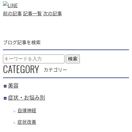
勢と3つの対処
こりを劇的解
法
消！
前の記事
記事一覧
次の記事
ブログ記事を検索
検索
CATEGORY
カテゴリー
美容
症状・お悩み別
自律神経
症状改善