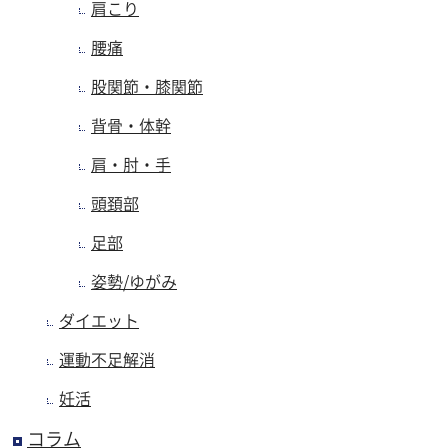
肩こり
腰痛
股関節・膝関節
背骨・体幹
肩・肘・手
頭頚部
足部
姿勢/ゆがみ
ダイエット
運動不足解消
妊活
コラム