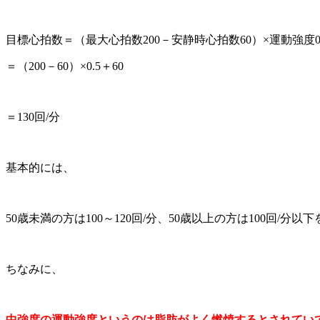
目標心拍数＝（最大心拍数200－安静時心拍数60）×運動強度0
＝（200－60）×0.5＋60
＝130回/分
基本的には、
50歳未満の方は100～120回/分、50歳以上の方は100回/分
ちなみに、
中強度の運動強度というのは脂肪がよく燃焼するとされてい