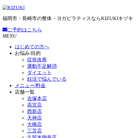
福岡市・長崎市の整体・ヨガピラティスならKIZUKIキヅキ
ご予約
はこちら
MENU
はじめての方へ
お悩み/目的
症状改善
運動不足解消
ダイエット
妊活で悩んでいる
メニュー/料金
店舗一覧
吉塚本店
高宮店
西新店
天神店
大橋店
三苫店
久留米御井店