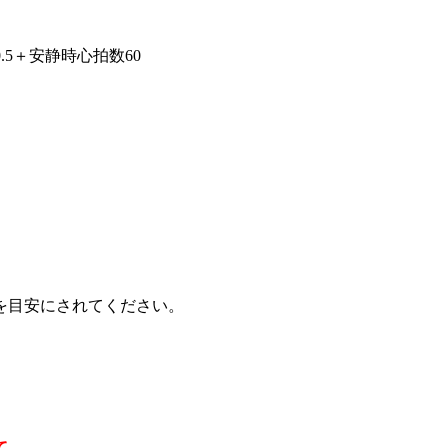
.5＋安静時心拍数60
以下を目安にされてください。
て、