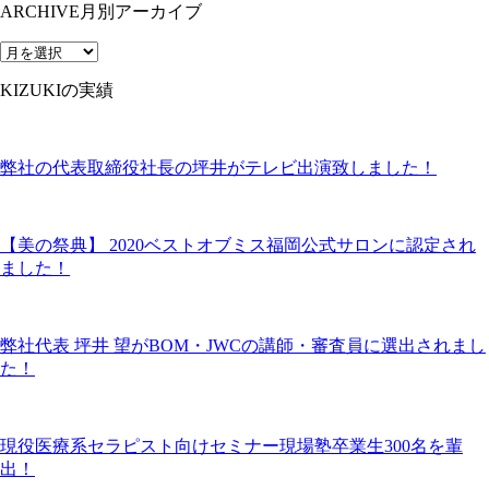
ARCHIVE
月別アーカイブ
KIZUKIの実績
弊社の代表取締役社長の坪井がテレビ出演致しました！
【美の祭典】 2020ベストオブミス福岡公式サロンに認定され
ました！
弊社代表 坪井 望がBOM・JWCの講師・審査員に選出されまし
た！
現役医療系セラピスト向けセミナー現場塾卒業生300名を輩
出！