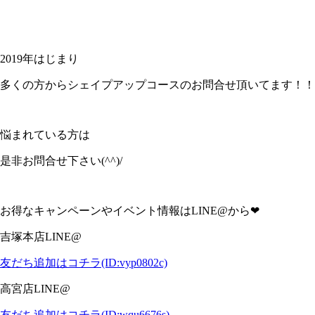
2019年はじまり
多くの方からシェイプアップコースのお問合せ頂いてます！！
悩まれている方は
是非お問合せ下さい(^^)/
お得なキャンペーンやイベント情報は
LINE@
から
❤
吉塚本店
LINE@
友だち追加はコチラ(ID:vyp0802c)
高宮店
LINE@
友だち追加はコチラ(ID:wqu6676s)