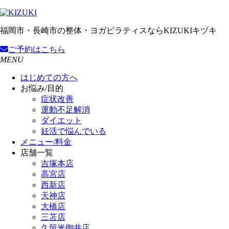
福岡市・長崎市の整体・ヨガピラティスならKIZUKIキヅキ
ご予約
はこちら
MENU
はじめての方へ
お悩み/目的
症状改善
運動不足解消
ダイエット
妊活で悩んでいる
メニュー/料金
店舗一覧
吉塚本店
高宮店
西新店
天神店
大橋店
三苫店
久留米御井店