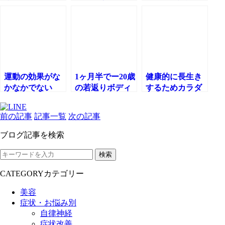
ダイエット中の
食事のポイント
～○○に注意しま
しょう！～】
運動の効果がな
1ヶ月半でー20歳
健康的に長生き
かなかでない
の若返りボディ
するためカラダ
方！痩せない
ライン‼
をシェイップア
方！！そんな方
ップ！≪2か月間
前の記事
記事一覧
次の記事
が整える条
シェイプアップ
件！！！
コース終了≫
ブログ記事を検索
検索
CATEGORY
カテゴリー
美容
症状・お悩み別
自律神経
症状改善