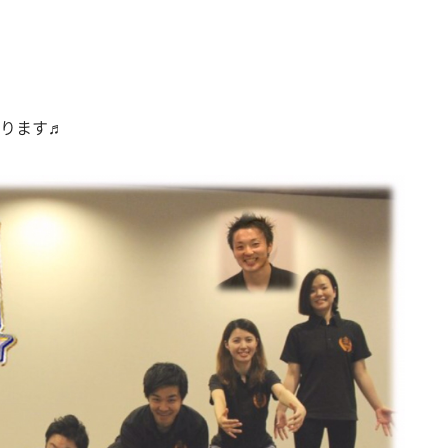
、
ります♬