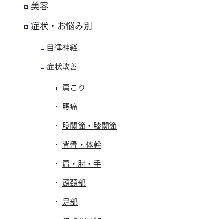
美容
症状・お悩み別
自律神経
症状改善
肩こり
腰痛
股関節・膝関節
背骨・体幹
肩・肘・手
頭頚部
足部