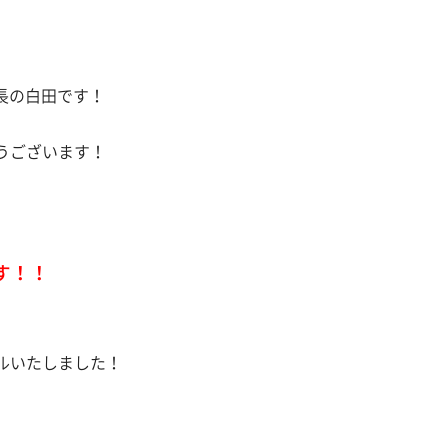
塚本店店長の白田です！
うございます！
す！！
ルいたしました！