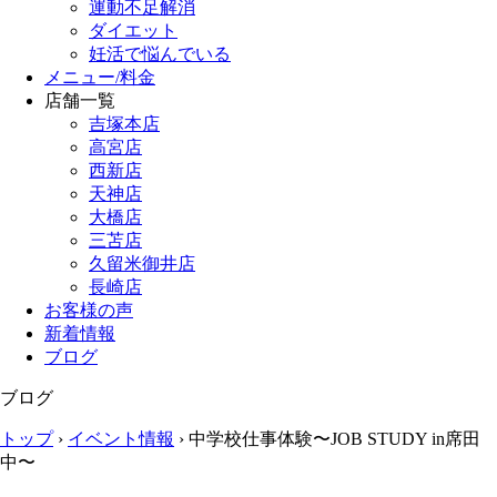
運動不足解消
ダイエット
妊活で悩んでいる
メニュー/料金
店舗一覧
吉塚本店
高宮店
西新店
天神店
大橋店
三苫店
久留米御井店
長崎店
お客様の声
新着情報
ブログ
ブログ
トップ
›
イベント情報
›
中学校仕事体験〜JOB STUDY in席田
中〜