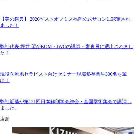
【美の祭典】 2020ベストオブミス福岡公式サロンに認定され
ました！
弊社代表 坪井 望がBOM・JWCの講師・審査員に選出されまし
た！
現役医療系セラピスト向けセミナー現場塾卒業生300名を輩
出！
弊社近藤が第121回日本解剖学会総会・全国学術集会で講演し
ました。
店舗