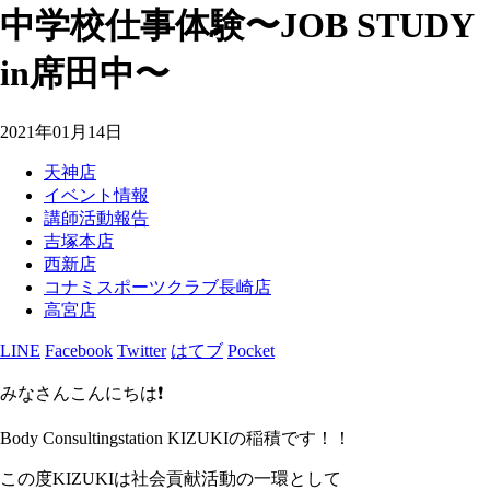
中学校仕事体験〜JOB STUDY
in席田中〜
2021年01月14日
天神店
イベント情報
講師活動報告
吉塚本店
西新店
コナミスポーツクラブ長崎店
高宮店
LINE
Facebook
Twitter
はてブ
Pocket
みなさんこんにちは❗️
Body Consultingstation KIZUKIの稲積です！！
この度KIZUKIは社会貢献活動の一環として