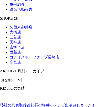
事例紹介
講師活動報告
SHOP
店舗
久留米御井店
大橋店
三苫店
天神店
吉塚本店
西新店
コナミスポーツクラブ長崎店
高宮店
ARCHIVE
月別アーカイブ
KIZUKIの実績
弊社の代表取締役社長の坪井がテレビ出演致しました！