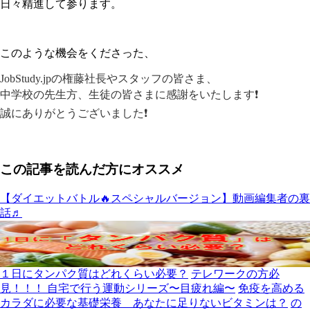
日々精進して参ります。
このような機会をくださった、
J
obStudy.jpの権藤社長やスタッフの皆さま、
中学校の先生方、生徒の皆さまに感謝をいたします❗️
誠にありがとうございました❗️
この記事を読んだ方にオススメ
【ダイエットバトル🔥スペシャルバージョン】動画編集者の裏
話♬
１日にタンパク質はどれくらい必要？
テレワークの方必
見！！！ 自宅で行う運動シリーズ〜目疲れ編〜
免疫を高める
カラダに必要な基礎栄養 あなたに足りないビタミンは？
の