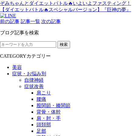
ぞみちゃんとダイエットバトル🔥いよいよファスティング！
【ダイエットバトル🔥スペシャルバージョン】『巨神の夢』
前の記事
記事一覧
次の記事
ブログ記事を検索
検索
CATEGORY
カテゴリー
美容
症状・お悩み別
自律神経
症状改善
肩こり
腰痛
股関節・膝関節
背骨・体幹
肩・肘・手
頭頚部
足部