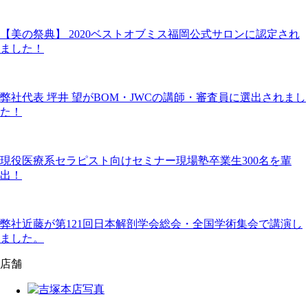
【美の祭典】 2020ベストオブミス福岡公式サロンに認定され
ました！
弊社代表 坪井 望がBOM・JWCの講師・審査員に選出されまし
た！
現役医療系セラピスト向けセミナー現場塾卒業生300名を輩
出！
弊社近藤が第121回日本解剖学会総会・全国学術集会で講演し
ました。
店舗