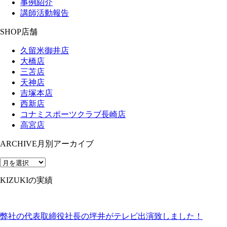
事例紹介
講師活動報告
SHOP
店舗
久留米御井店
大橋店
三苫店
天神店
吉塚本店
西新店
コナミスポーツクラブ長崎店
高宮店
ARCHIVE
月別アーカイブ
KIZUKIの実績
弊社の代表取締役社長の坪井がテレビ出演致しました！