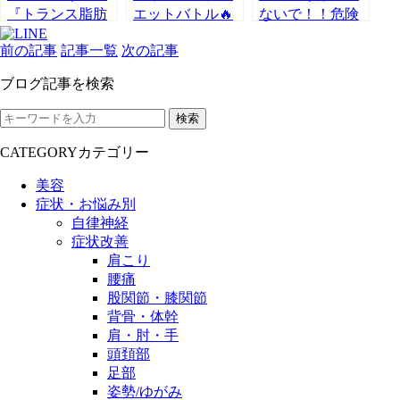
『トランス脂肪
エットバトル🔥
ないで！！危険
酸』の恐怖…。
第10話『折り返
な人工甘味料！
前の記事
記事一覧
次の記事
し』
ブログ記事を検索
検索
CATEGORY
カテゴリー
美容
症状・お悩み別
自律神経
症状改善
肩こり
腰痛
股関節・膝関節
背骨・体幹
肩・肘・手
頭頚部
足部
姿勢/ゆがみ