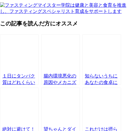
この記事を読んだ方にオススメ
１日にタンパク
腸内環境悪化の
知らないうちに
質はどれくらい
原因やメカニズ
あなたの食卓に
必要？
ムは？ パンと
危険が！
牛乳は病気の危
険性が！
絶対に避けて！
望ちゃんとダイ
これだけは摂ら