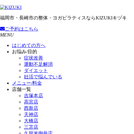
福岡市・長崎市の整体・ヨガピラティスならKIZUKIキヅキ
ご予約
はこちら
MENU
はじめての方へ
お悩み/目的
症状改善
運動不足解消
ダイエット
妊活で悩んでいる
メニュー/料金
店舗一覧
吉塚本店
高宮店
西新店
天神店
大橋店
三苫店
久留米御井店