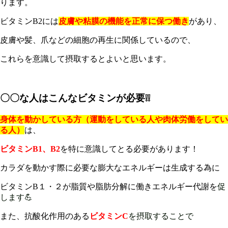
ります。
ビタミンB2には
皮膚や粘膜の機能を正常に保つ働き
があり、
皮膚や髪、爪などの細胞の再生に関係しているので、
これらを意識して摂取するとよいと思います。
〇〇な人はこんなビタミンが必要❕❕
身体を動かしている方（
運
動をしている人や肉体労働をしてい
る人）
は、
ビタミンB1、B2
を特に意識してとる必要があります！
カラダを動かす際に必要な膨大な
エネルギーは生成する為に
ビタミンB１・２が脂質や脂肪分解に働きエネルギー代謝を
促
します💪
また、抗酸化作用のある
ビタミンC
を摂取することで