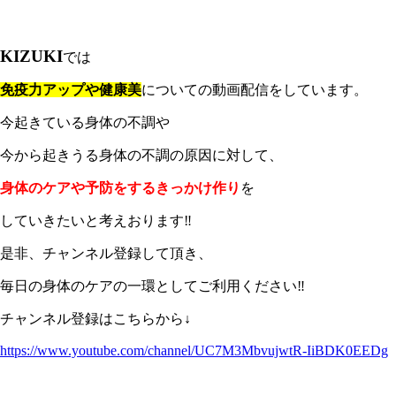
KIZUKI
では
免疫力アップや健康美
についての動画配信をしています。
今起きている身体の不調や
今から起きうる身体の不調の原因に対し
て、
身体のケアや予防をするきっかけ作り
を
していきたいと考えおりま
す‼️
是非、チャンネル登録して頂き、
毎日の身体のケアの一環としてご利用ください‼️
チャンネル登録はこちらから↓
https://www.youtube.com/
channel/UC7M3MbvujwtR-
IiBDK0EEDg