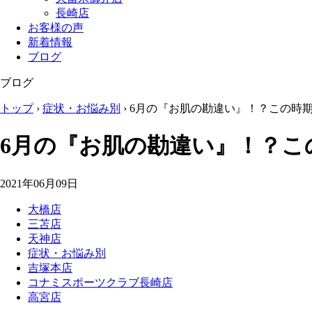
長崎店
お客様の声
新着情報
ブログ
ブログ
トップ
›
症状・お悩み別
›
6月の『お肌の勘違い』！？この時
6月の『お肌の勘違い』！？
2021年06月09日
大橋店
三苫店
天神店
症状・お悩み別
吉塚本店
コナミスポーツクラブ長崎店
高宮店