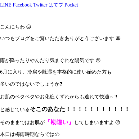
LINE
Facebook
Twitter
はてブ
Pocket
こんにちわ 😛
いつもブログをご覧いただきありがとうございます 😀
雨が降ったりやんだり気まぐれな陽気です 😥
6月に入り、冷房や除湿を本格的に使い始めた方も
多いのではないでしょうか❓
お肌のベタベタやお化粧くずれからも逃れて快適～!!
そこのあなた！！！！！！！！！！！
と感じている
『勘違い』
そのままではお肌が
してしまいますよ 😥
本日は梅雨時期ならではの