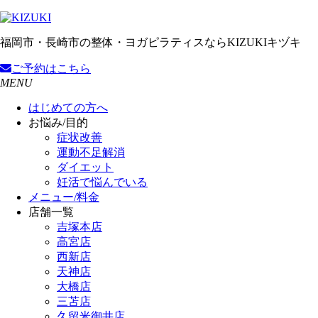
福岡市・長崎市の整体・ヨガピラティスならKIZUKIキヅキ
ご予約
はこちら
MENU
はじめての方へ
お悩み/目的
症状改善
運動不足解消
ダイエット
妊活で悩んでいる
メニュー/料金
店舗一覧
吉塚本店
高宮店
西新店
天神店
大橋店
三苫店
久留米御井店