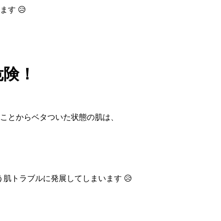
す 😥
危険！
ことからベタついた状態の肌は、
う肌トラブルに発展してしまいます 😥