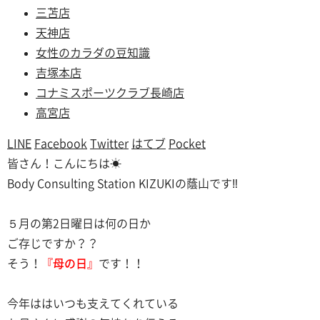
三苫店
天神店
女性のカラダの豆知識
吉塚本店
コナミスポーツクラブ長崎店
高宮店
LINE
Facebook
Twitter
はてブ
Pocket
皆さん！こんにちは☀
Body Consulting Station KIZUKIの蔭山です‼
５月の第2日曜日は何の日か
ご存じですか？？
そう！
『母の日』
です！！
今年ははいつも支えてくれている