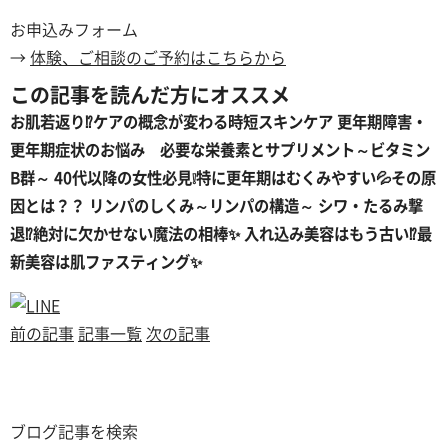
お申込みフォーム
→
体験、ご相談のご予約はこちらから
この記事を読んだ方にオススメ
お肌若返り⁉ケアの概念が変わる時短スキンケア
更年期障害・
更年期症状のお悩み 必要な栄養素とサプリメント～ビタミン
B群～
40代以降の女性必見❕特に更年期はむくみやすい💦その原
因とは？？
リンパのしくみ～リンパの構造～
シワ・たるみ撃
退⁉️絶対に欠かせない魔法の相棒✨
入れ込み美容はもう古い⁉最
新美容は肌ファスティング✨
前の記事
記事一覧
次の記事
ブログ記事を検索