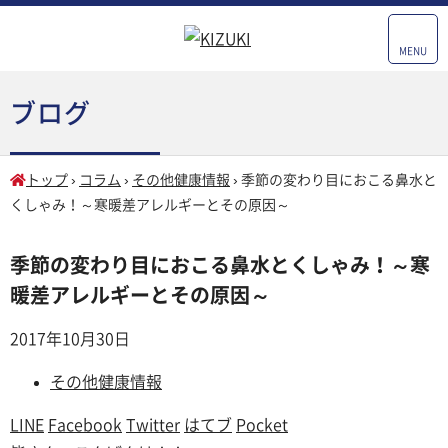
MENU
ブログ
トップ
›
コラム
›
その他健康情報
›
季節の変わり目におこる鼻水と
くしゃみ！～寒暖差アレルギーとその原因～
季節の変わり目におこる鼻水とくしゃみ！～寒
暖差アレルギーとその原因～
2017年10月30日
その他健康情報
LINE
Facebook
Twitter
はてブ
Pocket