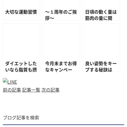
大切な運動習慣
〜１周年のご挨
日頃の動く量は
拶〜
筋肉の量に関
係！！～運動し
ていてもカラダ
が弱る⁉～
ダイエットした
今月末までお得
良い姿勢をキー
いなら脂質も摂
なキャンペー
プする秘訣は
れ！！
ン！！残り1
○○を意識する
名！！
ことなんです！
☺
前の記事
記事一覧
次の記事
ブログ記事を検索