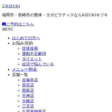
福岡市・長崎市の整体・ヨガピラティスならKIZUKIキヅキ
ご予約
はこちら
MENU
はじめての方へ
お悩み/目的
症状改善
運動不足解消
ダイエット
妊活で悩んでいる
メニュー/料金
店舗一覧
吉塚本店
高宮店
西新店
天神店
大橋店
三苫店
久留米御井店