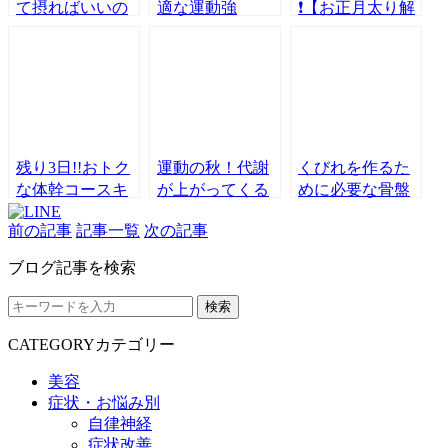
て摂ればいいの
適な運動強
❗【お正月太り解
か？！～その摂
度！！～適度な
消3週間体験コー
り方と注意点～
運動のつよさと
ス】実施します❗
は？～
残り3日!!おトク
運動の秋！代謝
くびれを作るた
な体幹コースキ
が上がってくる
めに必要な骨盤
ャンペーンは今
この時期に始め
の解剖を紹介し
前の記事
記事一覧
次の記事
月末まで!!
よう！
ます！☺
ブログ記事を検索
検索
CATEGORY
カテゴリー
美容
症状・お悩み別
自律神経
症状改善