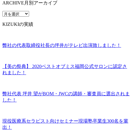
ARCHIVE
月別アーカイブ
KIZUKIの実績
弊社の代表取締役社長の坪井がテレビ出演致しました！
【美の祭典】 2020ベストオブミス福岡公式サロンに認定さ
れました！
弊社代表 坪井 望がBOM・JWCの講師・審査員に選出されま
した！
現役医療系セラピスト向けセミナー現場塾卒業生300名を輩
出！