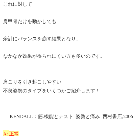
これに対して
肩甲骨だけを動かしても
余計にバランスを崩す結果となり、
なかなか効果が得られにくい方も多いのです。
肩こりを引き起こしやすい
不良姿勢のタイプをいくつかご紹介します！
KENDALL
:
–
-,
,2006
：筋
機能とテスト
姿勢と痛み
西村書店
A:
正常