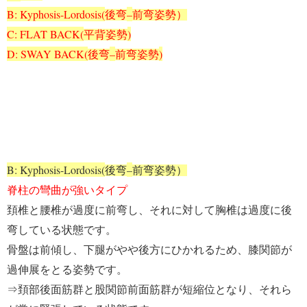
B: Kyphosis-Lordosis(
–
後弯
前弯姿勢）
C: FLAT BACK(
)
平背姿勢
D: SWAY BACK(
–
)
後弯
前弯姿勢
B: Kyphosis-Lordosis(
–
後弯
前弯姿勢）
脊柱の彎曲が強いタイプ
頚椎と腰椎が過度に前弯し、それに対して胸椎は過度に後
弯している状態です。
骨盤は前傾し、下腿がやや後方にひかれるため、膝関節が
過伸展をとる姿勢です。
⇒
頚部後面筋群と股関節前面筋群が短縮位となり、それら