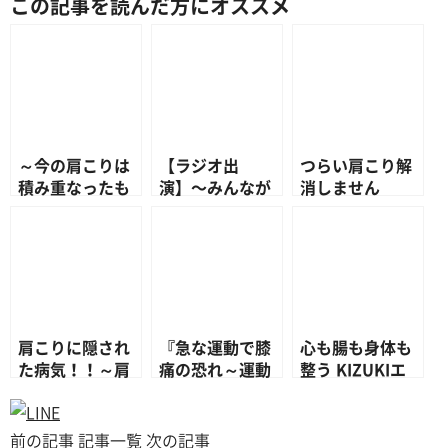
この記事を読んだ方にオススメ
～今の肩こりは
【ラジオ出
つらい肩こり解
積み重なったも
演】〜みんなが
消しません
の？～
気になる子供の
か？！～ひとり
からだのコト〜
でもできる肩こ
り解消方法～
肩こりに隠され
『急な運動で膝
心も腸も身体も
た病気！！～肩
痛の恐れ～運動
整う KIZUKIエ
こりを起こす病
に必要なカラダ
クササイズ
気とは～
の知識～』
前の記事
記事一覧
次の記事