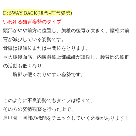
D: SWAY BACK(
–
)
後弯
前弯姿勢
いわゆる猫背姿勢のタイプ
頭部がやや前方に位置し、胸椎の後弯が大きく、腰椎の前
弯が減少している姿勢です。
骨盤は後傾位または中間位をとります。
⇒
大腿後面筋、内腹斜筋上部繊維が短縮し、腰背部の筋群
の活動も低くなり、
胸郭が
硬くなりやすい姿勢です。
このように不良姿勢でもタイプは様々で、
その方の姿勢観察を行った上で、
肩甲骨・胸郭の機能をチェックしていく必要があります！