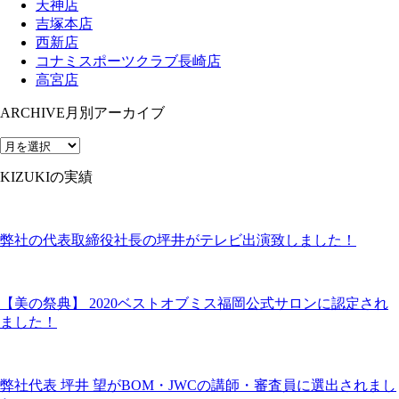
天神店
吉塚本店
西新店
コナミスポーツクラブ長崎店
高宮店
ARCHIVE
月別アーカイブ
KIZUKIの実績
弊社の代表取締役社長の坪井がテレビ出演致しました！
【美の祭典】 2020ベストオブミス福岡公式サロンに認定され
ました！
弊社代表 坪井 望がBOM・JWCの講師・審査員に選出されまし