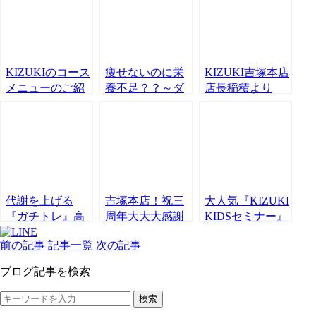
KIZUKIのコース
痩せないのに栄
KIZUKI吉塚本店
メニューのご紹
養不足？？～ダ
店長稲積より
介！！
イエットに必要
「２周年のご挨
な栄養素とは！
拶」
～
代謝を上げる
吉塚本店！祝三
大人気『KIZUKI
『ガチトレ』高
周年大大大感謝
KIDSセミナー』
宮開催♫
祭開催中！
大盛り上がり🎶
前の記事
記事一覧
次の記事
ブログ記事を検索
検索