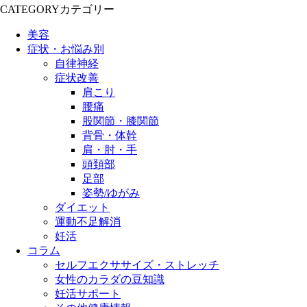
CATEGORY
カテゴリー
美容
症状・お悩み別
自律神経
症状改善
肩こり
腰痛
股関節・膝関節
背骨・体幹
肩・肘・手
頭頚部
足部
姿勢/ゆがみ
ダイエット
運動不足解消
妊活
コラム
セルフエクササイズ・ストレッチ
女性のカラダの豆知識
妊活サポート