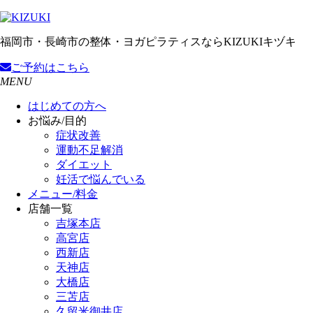
福岡市・長崎市の整体・ヨガピラティスならKIZUKIキヅキ
ご予約
はこちら
MENU
はじめての方へ
お悩み/目的
症状改善
運動不足解消
ダイエット
妊活で悩んでいる
メニュー/料金
店舗一覧
吉塚本店
高宮店
西新店
天神店
大橋店
三苫店
久留米御井店