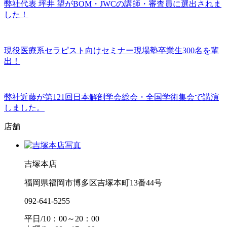
弊社代表 坪井 望がBOM・JWCの講師・審査員に選出されま
した！
現役医療系セラピスト向けセミナー現場塾卒業生300名を輩
出！
弊社近藤が第121回日本解剖学会総会・全国学術集会で講演
しました。
店舗
吉塚本店
福岡県福岡市博多区吉塚本町13番44号
092-641-5255
平日/10：00～20：00