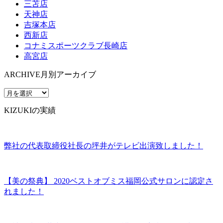
三苫店
天神店
吉塚本店
西新店
コナミスポーツクラブ長崎店
高宮店
ARCHIVE
月別アーカイブ
KIZUKIの実績
弊社の代表取締役社長の坪井がテレビ出演致しました！
【美の祭典】 2020ベストオブミス福岡公式サロンに認定さ
れました！