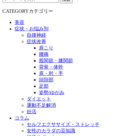
CATEGORY
カテゴリー
美容
症状・お悩み別
自律神経
症状改善
肩こり
腰痛
股関節・膝関節
背骨・体幹
肩・肘・手
頭頚部
足部
姿勢/ゆがみ
ダイエット
運動不足解消
妊活
コラム
セルフエクササイズ・ストレッチ
女性のカラダの豆知識