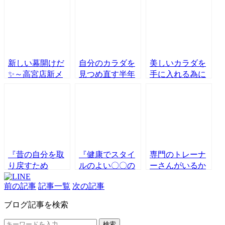
新しい幕開けだ
自分のカラダを
美しいカラダを
✨～高宮店新メ
見つめ直す半年
手に入れる為に
ニュー『KIZビ
間！！高宮店限
は？
クスコース』開
定のカラダケア
始❗～
プランで不調を
起こす生活とも
おさらば👋
『昔の自分を取
『健康でスタイ
専門のトレーナ
り戻すため
ルのよい〇〇の
ーさんがいるか
に！！』 シェ
頃を取り戻した
ら安心🎶
前の記事
記事一覧
次の記事
イプアップスト
い！！』
イックコース開
KIZUKIダイエッ
ブログ記事を検索
始
トプラン体験談
🎶
検索