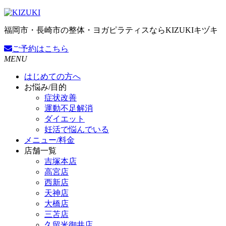
福岡市・長崎市の整体・ヨガピラティスならKIZUKIキヅキ
ご予約
はこちら
MENU
はじめての方へ
お悩み/目的
症状改善
運動不足解消
ダイエット
妊活で悩んでいる
メニュー/料金
店舗一覧
吉塚本店
高宮店
西新店
天神店
大橋店
三苫店
久留米御井店