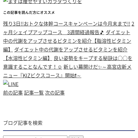
この記事を読んだ方にオススメ
残り3日!!おトクな体幹コースキャンペーンは今月末まで!!
2
ヶ月シェイプアップコース 3週間経過報告🎵
ダイエット
中の代謝をアップさせるビタミンを紹介【脂溶性ビタミン
編】
ダイエット中の代謝をアップさせるビタミンを紹介
【水溶性ビタミン編】
良い姿勢をキープする秘訣は○○を
意識することなんです！☺
新しい幕開けだ✨～高宮店新メ
ニュー『KIZビクスコース』開始❗～
前の記事
記事一覧
次の記事
ブログ記事を検索