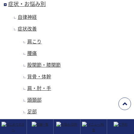
症状・お悩み別
自律神経
症状改善
肩こり
腰痛
股関節・膝関節
背骨・体幹
肩・肘・手
頭頚部
足部
姿勢/ゆがみ