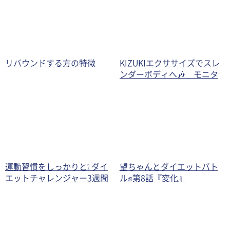
リバウンドする方の特徴
KIZUKIエクササイズでスレ
ンダーボディへ🎶 モニタ
ーチャレンジャー運動公開‼
運動習慣をしっかりと❕ ダイ
望ちゃんとダイエットバト
エットチャレンジャー3週間
ル✊第8話『変化』
経過報告🎵