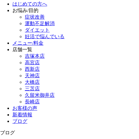
はじめての方へ
お悩み/目的
症状改善
運動不足解消
ダイエット
妊活で悩んでいる
メニュー/料金
店舗一覧
吉塚本店
高宮店
西新店
天神店
大橋店
三苫店
久留米御井店
長崎店
お客様の声
新着情報
ブログ
ブログ