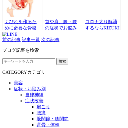
結果発表
くびれを作るた
首や肩、膝・腰
コロナ太り解消
めに必要な骨盤
の症状でお悩み
するならKIZUKI
の解剖を紹介し
のアナタへ！高
の免疫ダイエッ
前の記事
記事一覧
次の記事
ます！☺
宮店限定！！カ
ト！！
ラダケアプラン
ブログ記事を検索
誕生🎶
検索
CATEGORY
カテゴリー
美容
症状・お悩み別
自律神経
症状改善
肩こり
腰痛
股関節・膝関節
背骨・体幹