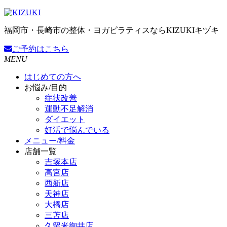
福岡市・長崎市の整体・ヨガピラティスならKIZUKIキヅキ
ご予約
はこちら
MENU
はじめての方へ
お悩み/目的
症状改善
運動不足解消
ダイエット
妊活で悩んでいる
メニュー/料金
店舗一覧
吉塚本店
高宮店
西新店
天神店
大橋店
三苫店
久留米御井店