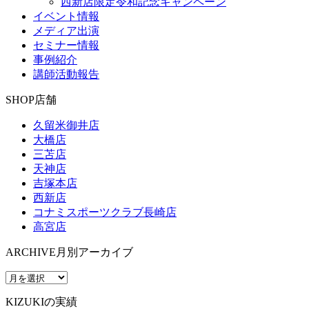
西新店限定令和記念キャンペーン
イベント情報
メディア出演
セミナー情報
事例紹介
講師活動報告
SHOP
店舗
久留米御井店
大橋店
三苫店
天神店
吉塚本店
西新店
コナミスポーツクラブ長崎店
高宮店
ARCHIVE
月別アーカイブ
KIZUKIの実績