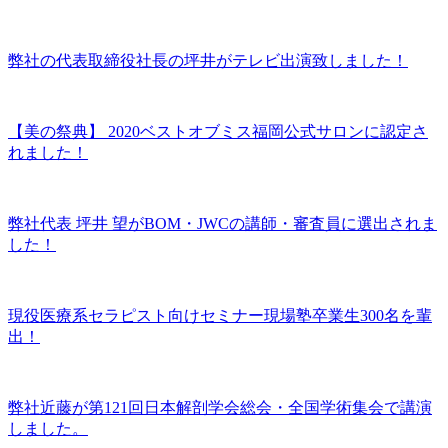
弊社の代表取締役社長の坪井がテレビ出演致しました！
【美の祭典】 2020ベストオブミス福岡公式サロンに認定さ
れました！
弊社代表 坪井 望がBOM・JWCの講師・審査員に選出されま
した！
現役医療系セラピスト向けセミナー現場塾卒業生300名を輩
出！
弊社近藤が第121回日本解剖学会総会・全国学術集会で講演
しました。