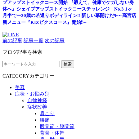
プアップストイックコース開始
『鍛えて、健康でケガしない身
体へ』シェイプアップストイックコースチャレンジ No.3
1ヶ
月半でー20歳の若返りボディライン‼
新しい幕開けだ✨～高宮店
新メニュー『KIZビクスコース』開始❗～
前の記事
記事一覧
次の記事
ブログ記事を検索
検索
CATEGORY
カテゴリー
美容
症状・お悩み別
自律神経
症状改善
肩こり
腰痛
股関節・膝関節
背骨・体幹