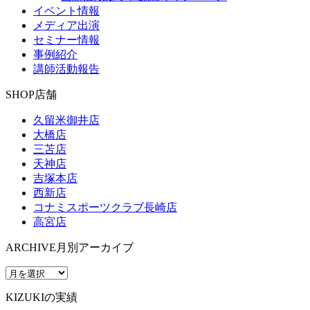
イベント情報
メディア出演
セミナー情報
事例紹介
講師活動報告
SHOP
店舗
久留米御井店
大橋店
三苫店
天神店
吉塚本店
西新店
コナミスポーツクラブ長崎店
高宮店
ARCHIVE
月別アーカイブ
KIZUKIの実績