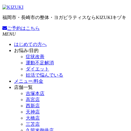
福岡市・長崎市の整体・ヨガピラティスならKIZUKIキヅキ
ご予約
はこちら
MENU
はじめての方へ
お悩み/目的
症状改善
運動不足解消
ダイエット
妊活で悩んでいる
メニュー/料金
店舗一覧
吉塚本店
高宮店
西新店
天神店
大橋店
三苫店
久留米御井店