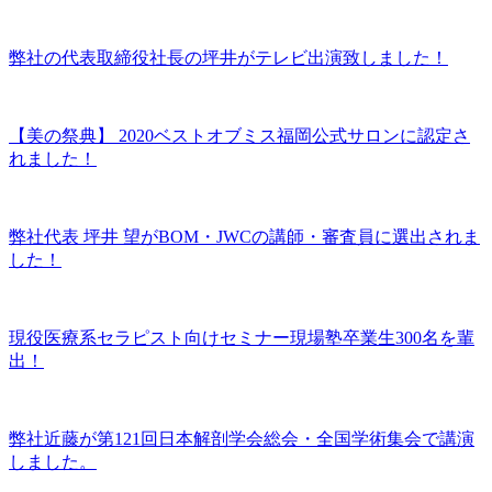
弊社の代表取締役社長の坪井がテレビ出演致しました！
【美の祭典】 2020ベストオブミス福岡公式サロンに認定さ
れました！
弊社代表 坪井 望がBOM・JWCの講師・審査員に選出されま
した！
現役医療系セラピスト向けセミナー現場塾卒業生300名を輩
出！
弊社近藤が第121回日本解剖学会総会・全国学術集会で講演
しました。