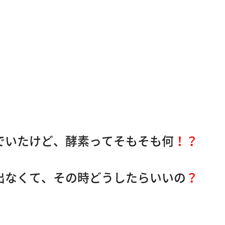
でいたけど、酵素ってそもそも何
！？
出なくて、その時どうしたらいいの
？