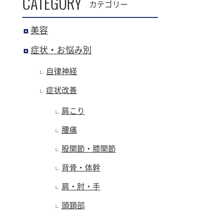
CATEGORY
カテゴリー
美容
症状・お悩み別
自律神経
症状改善
肩こり
腰痛
股関節・膝関節
背骨・体幹
肩・肘・手
頭頚部