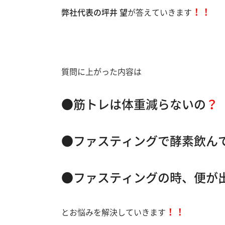
！！
弊社代表の坪井 望
が答えていきます
質問に上がった内容は
●筋トレは体重減らないの
？
●ファスティングで酵素飲ん
●ファスティングの時、便が
！！
とお悩みを解決していきます