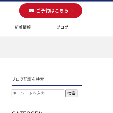
ご予約
はこちら
新着情報
ブログ
ブログ記事を検索
検索