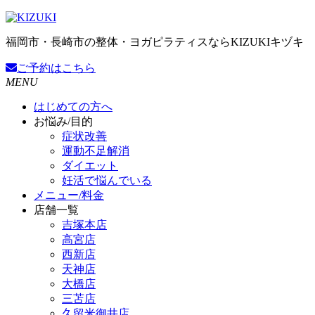
福岡市・長崎市の整体・ヨガピラティスならKIZUKIキヅキ
ご予約
はこちら
MENU
はじめての方へ
お悩み/目的
症状改善
運動不足解消
ダイエット
妊活で悩んでいる
メニュー/料金
店舗一覧
吉塚本店
高宮店
西新店
天神店
大橋店
三苫店
久留米御井店