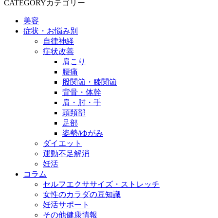
CATEGORY
カテゴリー
美容
症状・お悩み別
自律神経
症状改善
肩こり
腰痛
股関節・膝関節
背骨・体幹
肩・肘・手
頭頚部
足部
姿勢/ゆがみ
ダイエット
運動不足解消
妊活
コラム
セルフエクササイズ・ストレッチ
女性のカラダの豆知識
妊活サポート
その他健康情報