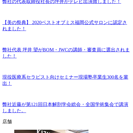
弊社の代表取締役社長の坪井がテレビ出演致しました！
【美の祭典】 2020ベストオブミス福岡公式サロンに認定さ
れました！
弊社代表 坪井 望がBOM・JWCの講師・審査員に選出されま
した！
現役医療系セラピスト向けセミナー現場塾卒業生300名を輩
出！
弊社近藤が第121回日本解剖学会総会・全国学術集会で講演
しました。
店舗