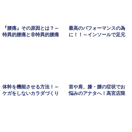
『腰痛』その原因とは？～
最高のパフォーマンスの為
特異的腰痛と非特異的腰痛
に！！～インソールで足元
～
からサポート！！～
体幹を機能させる方法！～
首や肩、膝・腰の症状でお
ケガをしないカラダづくり
悩みのアナタへ！高宮店限
の第一歩～
定！！カラダケアプラン誕
生🎶