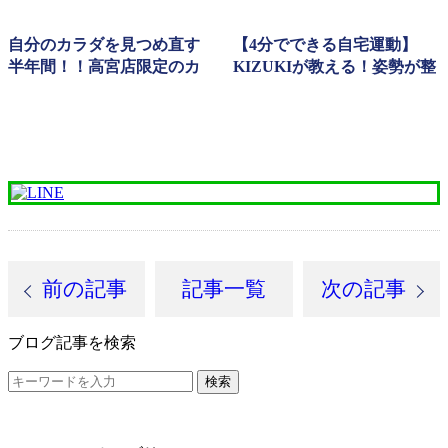
自分のカラダを見つめ直す
【4分でできる自宅運動】
半年間！！高宮店限定のカ
KIZUKIが教える！姿勢が整
ラダケアプランで不調を起
うエクササイズ股関節・体
こす生活ともおさらば👋
幹version
前の記事
記事一覧
次の記事
ブログ記事を検索
検索