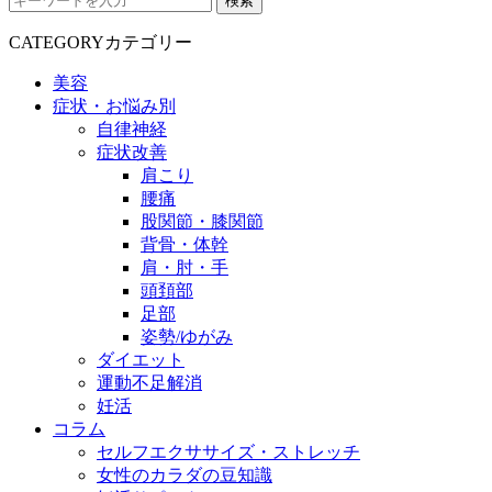
検索
CATEGORY
カテゴリー
美容
症状・お悩み別
自律神経
症状改善
肩こり
腰痛
股関節・膝関節
背骨・体幹
肩・肘・手
頭頚部
足部
姿勢/ゆがみ
ダイエット
運動不足解消
妊活
コラム
セルフエクササイズ・ストレッチ
女性のカラダの豆知識