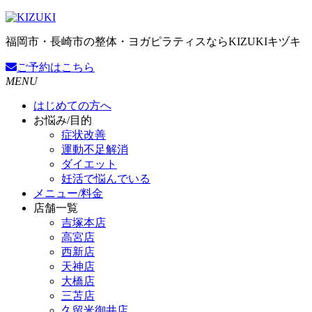
福岡市・長崎市の整体・ヨガピラティスならKIZUKIキヅキ
ご予約
はこちら
MENU
はじめての方へ
お悩み/目的
症状改善
運動不足解消
ダイエット
妊活で悩んでいる
メニュー/料金
店舗一覧
吉塚本店
高宮店
西新店
天神店
大橋店
三苫店
久留米御井店