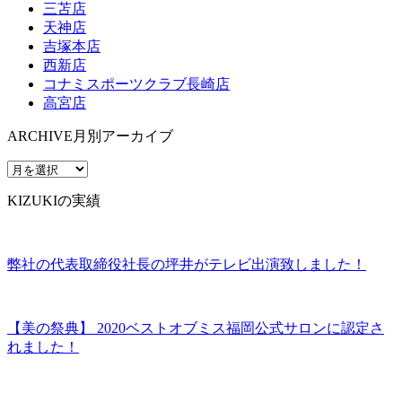
三苫店
天神店
吉塚本店
西新店
コナミスポーツクラブ長崎店
高宮店
ARCHIVE
月別アーカイブ
KIZUKIの実績
弊社の代表取締役社長の坪井がテレビ出演致しました！
【美の祭典】 2020ベストオブミス福岡公式サロンに認定さ
れました！