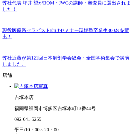
弊社代表 坪井 望がBOM・JWCの講師・審査員に選出されま
した！
現役医療系セラピスト向けセミナー現場塾卒業生300名を輩
出！
弊社近藤が第121回日本解剖学会総会・全国学術集会で講演
しました。
店舗
吉塚本店
福岡県福岡市博多区吉塚本町13番44号
092-641-5255
平日/10：00～20：00