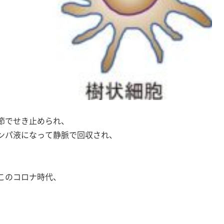
節でせき止められ、
ンパ液になって静脈で回収され、
このコロナ時代、