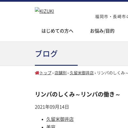
福岡市・長崎市の
はじめての方へ
お悩み/目的
ブログ
トップ
›
店舗別
›
久留米御井店
›
リンパのしくみ
リンパのしくみ～リンパの働き～
2021年09月14日
久留米御井店
美容