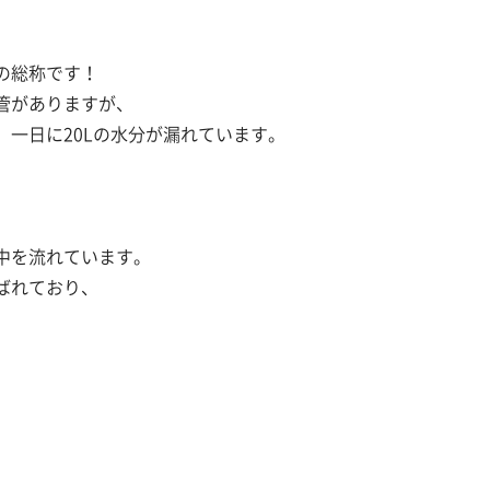
の総称です！
管がありますが、
一日に20Lの水分が漏れています。
中を流れています。
ばれており、