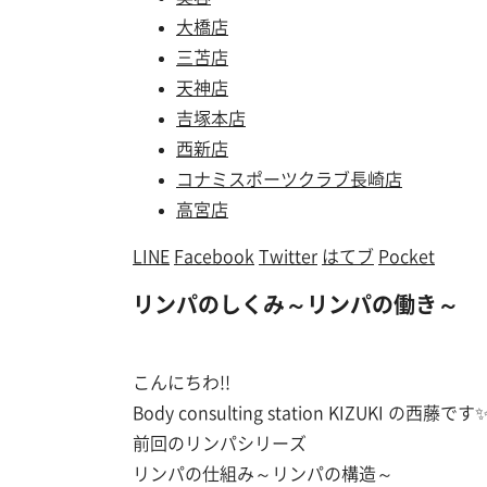
大橋店
三苫店
天神店
吉塚本店
西新店
コナミスポーツクラブ長崎店
高宮店
LINE
Facebook
Twitter
はてブ
Pocket
リンパのしくみ～リンパの働き～
こんにちわ!!
Body consulting station KIZUKI の西藤です
前回のリンパシリーズ
リンパの仕組み～リンパの構造～