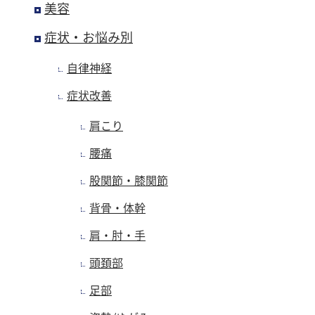
美容
症状・お悩み別
自律神経
症状改善
肩こり
腰痛
股関節・膝関節
背骨・体幹
肩・肘・手
頭頚部
足部