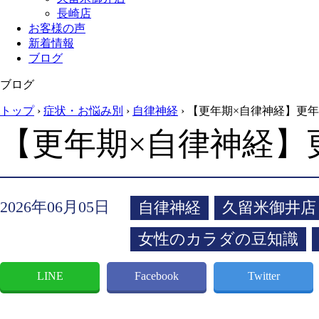
長崎店
お客様の声
新着情報
ブログ
ブログ
トップ
›
症状・お悩み別
›
自律神経
›
【更年期×自律神経】更年
【更年期×自律神経】
2026年06月05日
自律神経
久留米御井店
女性のカラダの豆知識
LINE
Facebook
Twitter