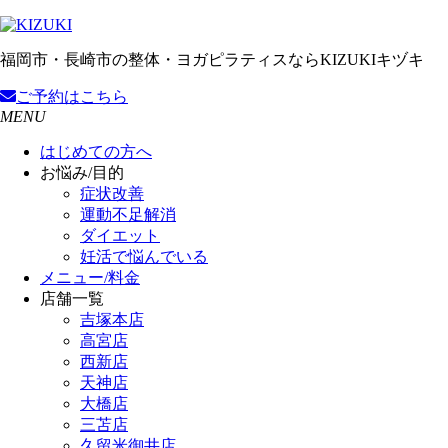
福岡市・長崎市の整体・ヨガピラティスならKIZUKIキヅキ
ご予約
はこちら
MENU
はじめての方へ
お悩み/目的
症状改善
運動不足解消
ダイエット
妊活で悩んでいる
メニュー/料金
店舗一覧
吉塚本店
高宮店
西新店
天神店
大橋店
三苫店
久留米御井店