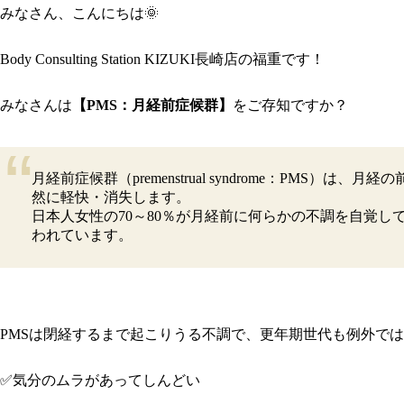
みなさん、こんにちは🌞
Body Consulting Station KIZUKI長崎店の福重です！
みなさんは
【PMS：月経前症候群】
をご存知ですか？
月経前症候群（premenstrual syndrome：P
然に軽快・消失します。
日本人女性の70～80％が月経前に何らかの不調を自覚
われています
PMSは閉経するまで起こりうる不調で、更年期世代も例外で
✅気分のムラがあってしんどい