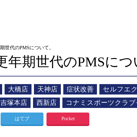
期世代のPMSについて。
更年期世代のPMSにつ
大橋店
天神店
症状改善
セルフエ
吉塚本店
西新店
コナミスポーツクラブ
はてブ
Pocket