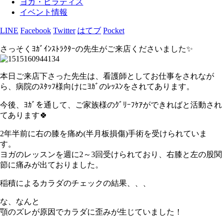
ヨガ・ピラティス
イベント情報
LINE
Facebook
Twitter
はてブ
Pocket
さっそくﾖｶﾞｲﾝｽﾄﾗｸﾀｰの先生がご来店くださいました✨
本日ご来店下さった先生は、看護師としてお仕事をされなが
ら、病院のｽﾀｯﾌ様向けにﾖｶﾞのﾚｯｽﾝをされてあります。
今後、ﾖｶﾞを通して、ご家族様のｸﾞﾘｰﾌｹｱができればと活動され
てあります🍀
2年半前に右の膝を痛め(半月板損傷)手術を受けられていま
す。
ヨガのレッスンを週に2～3回受けられており、右膝と左の股関
節に痛みが出ておりました。
稲積によるカラダのチェックの結果、、、
な、なんと
顎のズレが原因でカラダに歪みが生じていました！