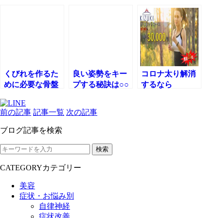
履きたい！」2ヶ
間経過報告🎵
え、浮腫みが改
月シェイプアッ
善する2つのポイ
プコースチャレ
ント！
ンジャー🎵
くびれを作るた
良い姿勢をキー
コロナ太り解消
めに必要な骨盤
プする秘訣は○○
するなら
の解剖を紹介し
を意識すること
KIZUKIの免疫
ます！☺
なんです！☺
ダイエット！！
前の記事
記事一覧
次の記事
ブログ記事を検索
検索
CATEGORY
カテゴリー
美容
症状・お悩み別
自律神経
症状改善