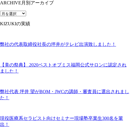
ARCHIVE
月別アーカイブ
KIZUKIの実績
弊社の代表取締役社長の坪井がテレビ出演致しました！
【美の祭典】 2020ベストオブミス福岡公式サロンに認定され
ました！
弊社代表 坪井 望がBOM・JWCの講師・審査員に選出されまし
た！
現役医療系セラピスト向けセミナー現場塾卒業生300名を輩
出！