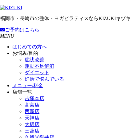
福岡市・長崎市の整体・ヨガピラティスならKIZUKIキヅキ
ご予約
はこちら
MENU
はじめての方へ
お悩み/目的
症状改善
運動不足解消
ダイエット
妊活で悩んでいる
メニュー/料金
店舗一覧
吉塚本店
高宮店
西新店
天神店
大橋店
三苫店
久留米御井店