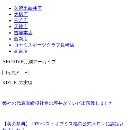
久留米御井店
大橋店
三苫店
天神店
吉塚本店
西新店
コナミスポーツクラブ長崎店
高宮店
ARCHIVE
月別アーカイブ
KIZUKIの実績
弊社の代表取締役社長の坪井がテレビ出演致しました！
【美の祭典】 2020ベストオブミス福岡公式サロンに認定さ
れました！