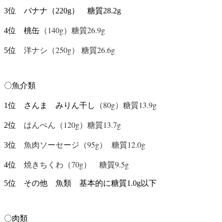
3位 バナナ（220g） 糖質28.2g
（140g）糖質26.9g
4位 桃缶
洋ナシ（250g） 糖質26.6g
5位
〇魚介類
（80g）糖質13.9g
1位 さんま みりん干し
はんぺん（120g）糖質13.7g
2位
魚肉ソーセージ（95g） 糖質12.0g
3位
焼きちくわ（70g） 糖質9.5g
4位
5位 その他 魚類 基本的に糖質1.0g以下
〇肉類