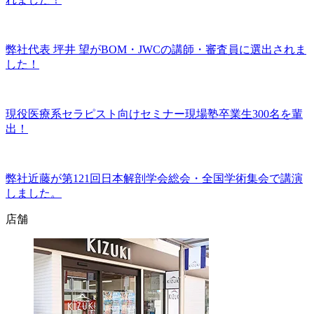
弊社代表 坪井 望がBOM・JWCの講師・審査員に選出されま
した！
現役医療系セラピスト向けセミナー現場塾卒業生300名を輩
出！
弊社近藤が第121回日本解剖学会総会・全国学術集会で講演
しました。
店舗