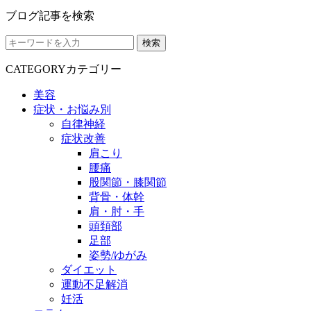
ブログ記事を検索
検索
CATEGORY
カテゴリー
美容
症状・お悩み別
自律神経
症状改善
肩こり
腰痛
股関節・膝関節
背骨・体幹
肩・肘・手
頭頚部
足部
姿勢/ゆがみ
ダイエット
運動不足解消
妊活