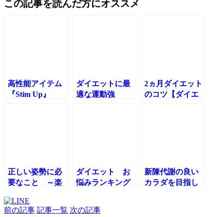
この記事を読んだ方にオススメ
高性能アイテム
ダイエットに最
2ヵ月ダイエット
『Stim Up』
適な運動強
のコツ【ダイエ
度！！～適度な
ットに欠かせな
運動のつよさと
いものは〇〇だ
は？～
った！！】
正しい姿勢に必
ダイエット お
新陳代謝の良い
要なこと ～楽
悩みランキング
カラダを目指し
に動ける能力～
👑
て！【6週間経過
報告】
前の記事
記事一覧
次の記事