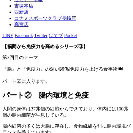
吉塚本店
西新店
コナミスポーツクラブ長崎店
高宮店
LINE
Facebook
Twitter
はてブ
Pocket
【福岡から免疫力を高めるシリーズ③
】
第3回目のテーマ
『腸』と『免疫力』の深い関係❕免疫力を上げる食事術🍽
パート②に入ります。
パート② 腸内環境と免疫
人間の身体は37兆個の細胞からできており、体内には100兆
個の腸内細菌が生息している。
腸内細菌の多くは大腸に存在し、食物繊維を餌に腸内環境バ
ランスを整えています❕