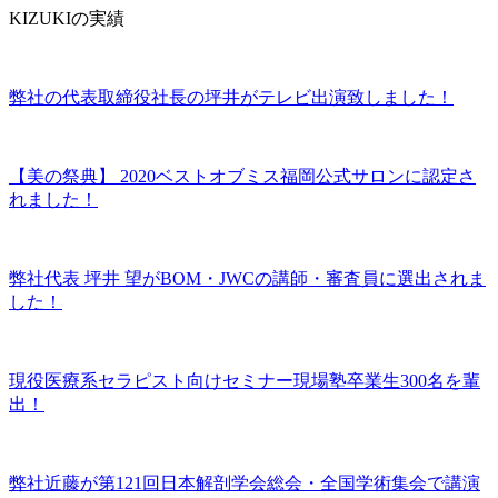
KIZUKIの実績
弊社の代表取締役社長の坪井がテレビ出演致しました！
【美の祭典】 2020ベストオブミス福岡公式サロンに認定さ
れました！
弊社代表 坪井 望がBOM・JWCの講師・審査員に選出されま
した！
現役医療系セラピスト向けセミナー現場塾卒業生300名を輩
出！
弊社近藤が第121回日本解剖学会総会・全国学術集会で講演