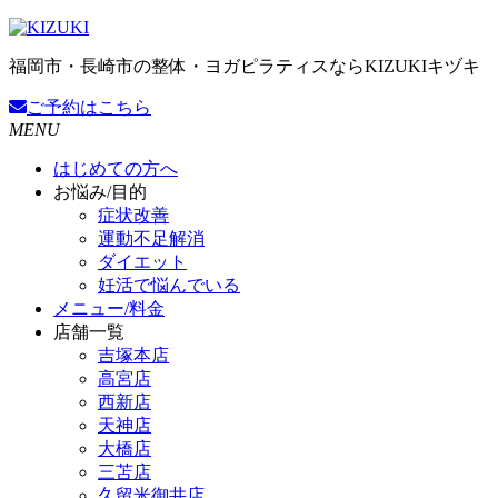
福岡市・長崎市の整体・ヨガピラティスならKIZUKIキヅキ
ご予約
はこちら
MENU
はじめての方へ
お悩み/目的
症状改善
運動不足解消
ダイエット
妊活で悩んでいる
メニュー/料金
店舗一覧
吉塚本店
高宮店
西新店
天神店
大橋店
三苫店
久留米御井店