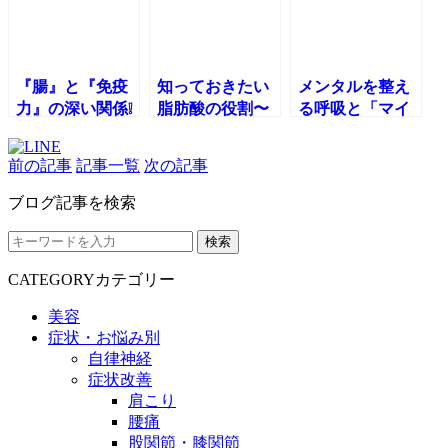
『腸』と『免疫
知っておきたい
メンタルを整え
力』の深い関係❕
脂肪酸の役割〜
る呼吸と「マイ
免疫力を上げる
あなたの健康は
ンドフルネス瞑
食事術🍽ーパー
脂質選びから〜
想」の実際
前の記事
記事一覧
次の記事
ト①ー
ブログ記事を検索
検索
CATEGORY
カテゴリー
美容
症状・お悩み別
自律神経
症状改善
肩こり
腰痛
股関節・膝関節