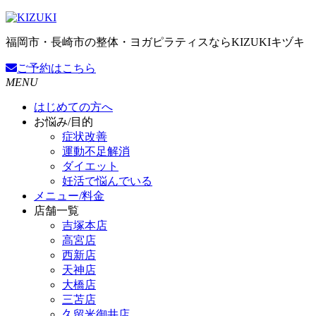
福岡市・長崎市の整体・ヨガピラティスならKIZUKIキヅキ
ご予約
はこちら
MENU
はじめての方へ
お悩み/目的
症状改善
運動不足解消
ダイエット
妊活で悩んでいる
メニュー/料金
店舗一覧
吉塚本店
高宮店
西新店
天神店
大橋店
三苫店
久留米御井店