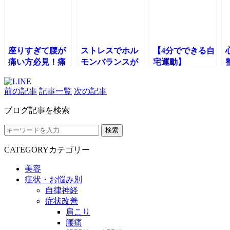
座りすぎて腰が
ストレスでホル
【4分でできる自
痛い方必見！痛
モンバランスが
宅運動】
みを出さない姿
崩れる理由をわ
KIZUKIが教え
勢と3つの対処法
かりやすく解説
る！姿勢が整う
前の記事
記事一覧
次の記事
します！
体幹エクササイ
ズ4選！
ブログ記事を検索
検索
CATEGORY
カテゴリー
美容
症状・お悩み別
自律神経
症状改善
肩こり
腰痛