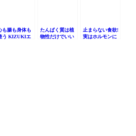
心も腸も身体も
たんぱく質は植
止まらない食欲!
整う KIZUKIエ
物性だけでいい
実はホルモンに
クササイズ
の？身体の基本
よってコントロ
構造から解説！
ールされている⁉