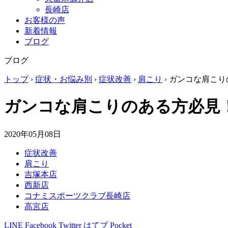
長崎店
お客様の声
新着情報
ブログ
ブログ
トップ
›
症状・お悩み別
›
症状改善
›
肩こり
›
ガンコな肩こり
ガンコな肩こりのある方必見
2020年05月08日
症状改善
肩こり
吉塚本店
西新店
コナミスポーツクラブ長崎店
高宮店
LINE
Facebook
Twitter
はてブ
Pocket