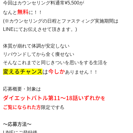
今回はカウンセリング料通常¥5,500が
無料
なんと
に！！
(※カウンセリングの日程とファスティング実施期間は
LINEにてお伝えさせて頂きます。)
体質が崩れて体調が安定しない
リバウンドしてから全く痩せない
そんなこれまでと同じきついを思いをする生活を
は
変えるチャンス
今しか
ありません！！
応募概要・対象は
ダイエットバトル第11〜18話いずれか
を
ご覧になられた方
限定です💪
〜応募方法〜
LINEにご登録後