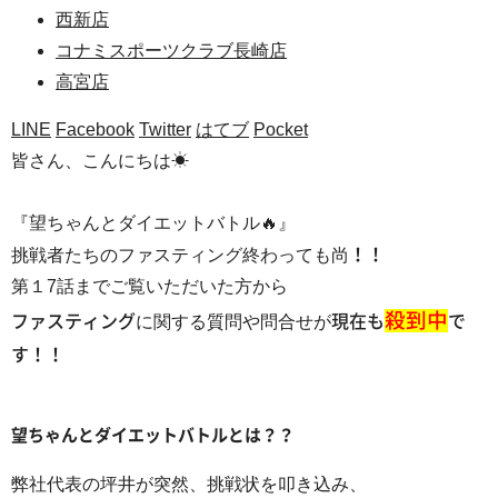
西新店
コナミスポーツクラブ長崎店
高宮店
LINE
Facebook
Twitter
はてブ
Pocket
皆さん、こんにちは☀
『望ちゃんとダイエットバトル🔥』
挑戦者たちのファスティング終わっても尚
！！
第１7話までご覧いただいた方から
殺到中
ファスティング
に関する質問や問合せが
現在も
で
す！！
望ちゃんとダイエットバトルとは？？
弊社代表の坪井が突然、挑戦状を叩き込み、