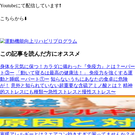
Youtubeにて配信しています❗️
こちらから⬇️
この記事を読んだ方にオススメ
身体を元気に保つ！カラダに備わった『免疫力』とは？ーパー
ト③ー
「動いて寝るは最高の健康法！」 免疫力を強くする運
動と睡眠 ーパート①ー
知らないうちにあなたの食卓に危険
が！
意外と知られていない超重要な含硫アミノ酸とは？
精神
的ストレスにも種類〜急性ストレスと慢性ストレス〜
寒暖アレルギーとは？エアコン効きすぎて困ってませんか？そ