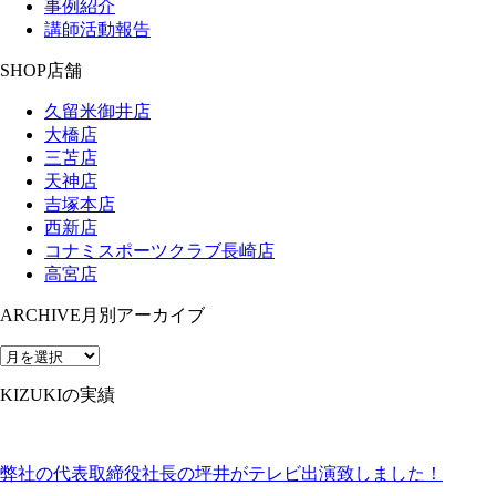
事例紹介
講師活動報告
SHOP
店舗
久留米御井店
大橋店
三苫店
天神店
吉塚本店
西新店
コナミスポーツクラブ長崎店
高宮店
ARCHIVE
月別アーカイブ
KIZUKIの実績
弊社の代表取締役社長の坪井がテレビ出演致しました！