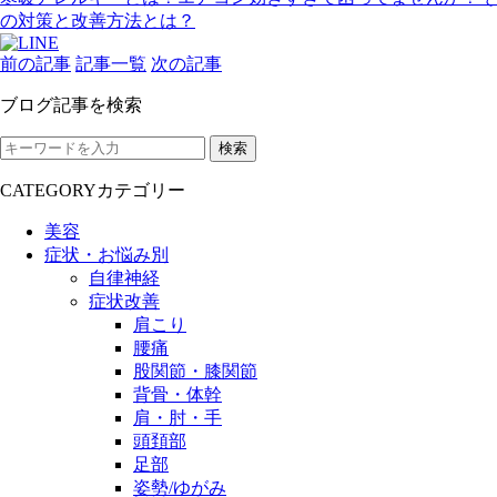
の対策と改善方法とは？
前の記事
記事一覧
次の記事
ブログ記事を検索
検索
CATEGORY
カテゴリー
美容
症状・お悩み別
自律神経
症状改善
肩こり
腰痛
股関節・膝関節
背骨・体幹
肩・肘・手
頭頚部
足部
姿勢/ゆがみ