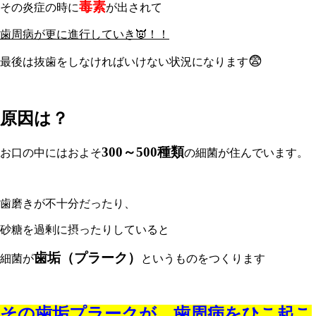
毒素
その炎症の時に
が出されて
歯周病が更に進行していき👿！！
😨
最後は抜歯をしなければいけない状況になります
原因は？
300～500種類
お口の中にはおよそ
の細菌が住んでいます。
歯磨きが不十分だったり、
砂糖を過剰に摂ったりしていると
歯垢（プラーク）
細菌が
というものをつくります
その歯垢プラークが、歯周病をひこ起こ