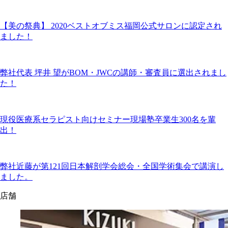
【美の祭典】 2020ベストオブミス福岡公式サロンに認定され
ました！
弊社代表 坪井 望がBOM・JWCの講師・審査員に選出されまし
た！
現役医療系セラピスト向けセミナー現場塾卒業生300名を輩
出！
弊社近藤が第121回日本解剖学会総会・全国学術集会で講演し
ました。
店舗