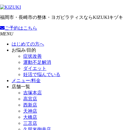
福岡市・長崎市の整体・ヨガピラティスならKIZUKIキヅキ
ご予約
はこちら
MENU
はじめての方へ
お悩み/目的
症状改善
運動不足解消
ダイエット
妊活で悩んでいる
メニュー/料金
店舗一覧
吉塚本店
高宮店
西新店
天神店
大橋店
三苫店
久留米御井店