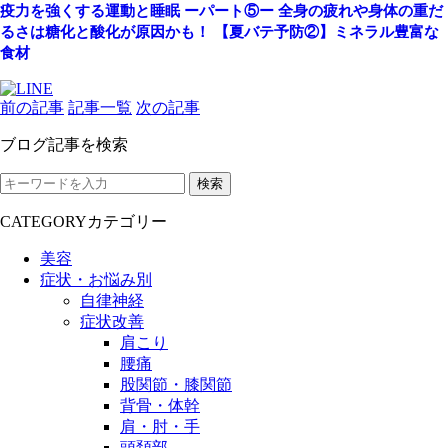
疫力を強くする運動と睡眠 ーパート⑤ー
全身の疲れや身体の重だ
るさは糖化と酸化が原因かも！
【夏バテ予防②】ミネラル豊富な
食材
前の記事
記事一覧
次の記事
ブログ記事を検索
検索
CATEGORY
カテゴリー
美容
症状・お悩み別
自律神経
症状改善
肩こり
腰痛
股関節・膝関節
背骨・体幹
肩・肘・手
頭頚部