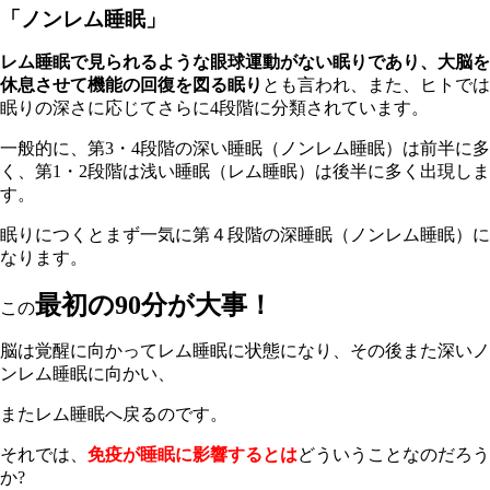
「ノンレム睡眠」
レム睡眠で見られるような眼球運動がない眠りであり、大脳を
休息させて機能の回復を図る眠り
とも言われ、また、ヒトでは
眠りの深さに応じてさらに
4
段階に分類されています。
一般的に、第
3
・
4
段階の深い睡眠（ノンレム睡眠）は前半に多
く、
第1・2段階は浅い睡眠（レム睡眠）は後半に多く出現しま
す。
眠りにつくとまず一気に第４段階の深睡眠（ノンレム睡眠）に
なります。
最初の90分が大事！
この
脳は覚醒に向かってレム睡眠に状態になり、その後また深いノ
ンレム睡眠に向かい、
またレム睡眠へ戻るのです。
それでは、
免疫が睡眠に影響するとは
どういうことなのだろう
か
?