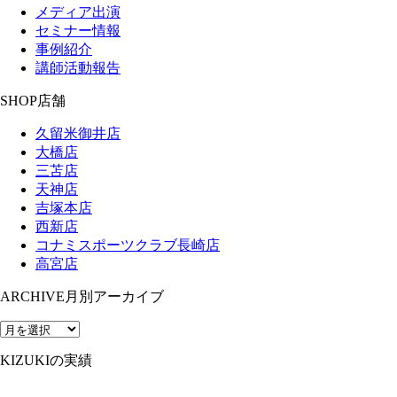
メディア出演
セミナー情報
事例紹介
講師活動報告
SHOP
店舗
久留米御井店
大橋店
三苫店
天神店
吉塚本店
西新店
コナミスポーツクラブ長崎店
高宮店
ARCHIVE
月別アーカイブ
KIZUKIの実績