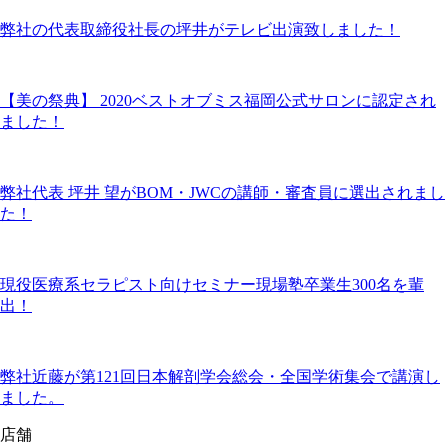
弊社の代表取締役社長の坪井がテレビ出演致しました！
【美の祭典】 2020ベストオブミス福岡公式サロンに認定され
ました！
弊社代表 坪井 望がBOM・JWCの講師・審査員に選出されまし
た！
現役医療系セラピスト向けセミナー現場塾卒業生300名を輩
出！
弊社近藤が第121回日本解剖学会総会・全国学術集会で講演し
ました。
店舗