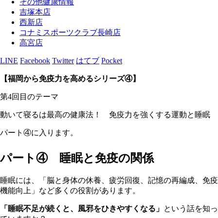
その他健康情報
吉塚本店
西新店
コナミスポーツクラブ長崎店
高宮店
LINE
Facebook
Twitter
はてブ
Pocket
【福岡から免疫力を高めるシリーズ④
】
第4回目のテーマ
動いて寝るは最高の健康法！ 免疫力を強くする運動と睡眠
パート④に入ります。
パート④ 睡眠と免疫の関係
睡眠には、「脳と身体の休養、疲労回復、記憶の再編成、免疫
機能向上」など多くの役割があります。
「睡眠不足が続くと、風邪をひきやすくなる」
という話を知っ