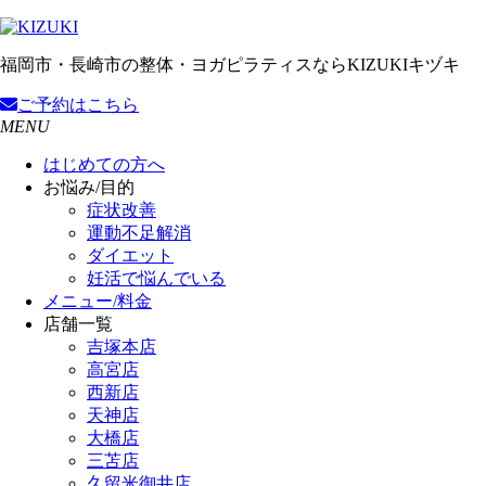
福岡市・長崎市の整体・ヨガピラティスならKIZUKIキヅキ
ご予約
はこちら
MENU
はじめての方へ
お悩み/目的
症状改善
運動不足解消
ダイエット
妊活で悩んでいる
メニュー/料金
店舗一覧
吉塚本店
高宮店
西新店
天神店
大橋店
三苫店
久留米御井店