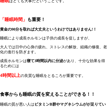
睡眠
はとても大事
だということです。
「睡眠時間」
も重要！
黄金の
90
分を取れば大丈夫というわけではありません!！
睡眠により成長ホルモンは子供の成長を促しますが、
大人では日中の心身の疲れ、ストレスの解放、組織の修復、老
化の進行を防ぎます。
成長ホルモンは
寝て3時間以内に分泌
があり、十分な効果を得
るためには
4時間以上
の良質な睡眠をとるころが重要です。
食事からも睡眠の質を変えることができる！！
睡眠の質が悪い人は
ビタミンB群やマグネシウムがが足りてい