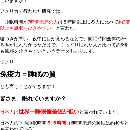
ていますか？
アメリカで行われた研究では、
「睡眠時間が
7時間未満の人
は８時間以上眠る人に比べて
約3倍
以上も風邪をひきやすい
」と言われ、
寝つきが悪い、夜中に目が覚めるなどで、睡眠時間全体の2〜
８％が眠れなかっただけで、ぐっすり眠れた人と比べて約5倍
も風邪をひきやすいというデータもあります。
つまり、
免疫力＝睡眠の質
とも言うことができます！
皆さま、眠れていますか？
世界一睡眠偏差値が低い
日本人
は
と言われています。
日本人の平均睡眠時間
６.５時間
（6時間未満の睡眠は約40％と
も言われている）