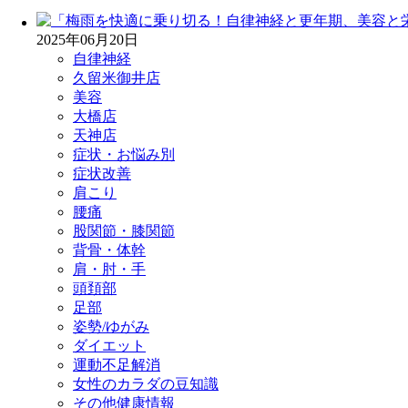
2025年06月20日
自律神経
久留米御井店
美容
大橋店
天神店
症状・お悩み別
症状改善
肩こり
腰痛
股関節・膝関節
背骨・体幹
肩・肘・手
頭頚部
足部
姿勢/ゆがみ
ダイエット
運動不足解消
女性のカラダの豆知識
その他健康情報