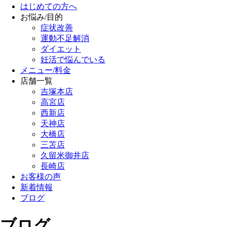
はじめての方へ
お悩み/目的
症状改善
運動不足解消
ダイエット
妊活で悩んでいる
メニュー/料金
店舗一覧
吉塚本店
高宮店
西新店
天神店
大橋店
三苫店
久留米御井店
長崎店
お客様の声
新着情報
ブログ
ブログ