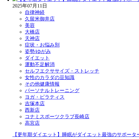
2025年07月11日
自律神経
久留米御井店
美容
大橋店
天神店
症状・お悩み別
姿勢/ゆがみ
ダイエット
運動不足解消
セルフエクササイズ・ストレッチ
女性のカラダの豆知識
その他健康情報
パーソナルトレーニング
ヨガ・ピラティス
吉塚本店
西新店
コナミスポーツクラブ長崎店
高宮店
【更年期ダイエット】睡眠がダイエット最強のサポータ