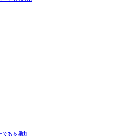
ーである理由