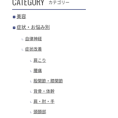
CATEGORY
カテゴリー
美容
症状・お悩み別
自律神経
症状改善
肩こり
腰痛
股関節・膝関節
背骨・体幹
肩・肘・手
頭頚部