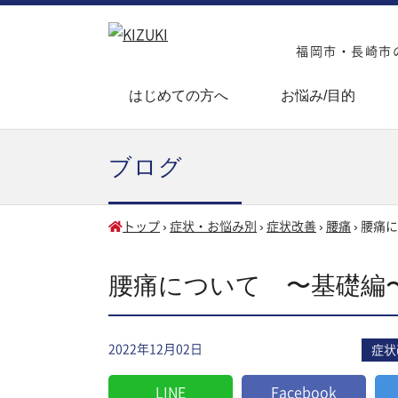
福岡市・長崎市の
はじめての方へ
お悩み/目的
ブログ
トップ
›
症状・お悩み別
›
症状改善
›
腰痛
›
腰痛に
腰痛について 〜基礎編
2022年12月02日
症状
LINE
Facebook