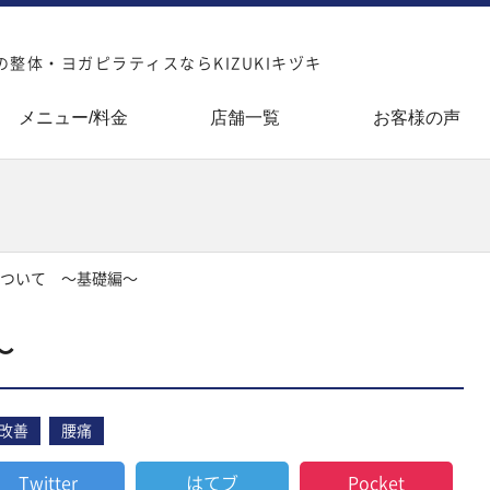
整体・ヨガピラティスならKIZUKIキヅキ
メニュー/料金
店舗一覧
お客様の声
ついて 〜基礎編〜
〜
改善
腰痛
Twitter
はてブ
Pocket