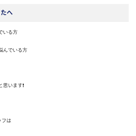
なたへ
でいる方
悩んでいる方
思います❗️
タッフは